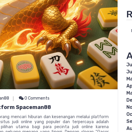
R
A
Ju
Ju
Ma
Ap
Ma
an88
0 Comments
D
atform Spaceman88
N
Oc
k orang mencari hiburan dan kesenangan melalui platform
S
u situs judi online yang populer dan terpercaya adalah
lihan utama bagi para pecinta judi online karena
Au
an peluang menang yang tinggi. Dengan slogan “Gacor