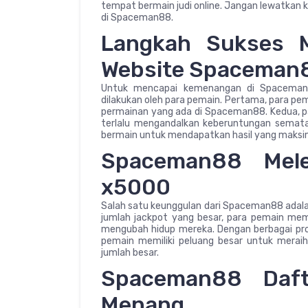
tempat bermain judi online. Jangan lewatkan
di Spaceman88.
Langkah Sukses 
Website Spaceman
Untuk mencapai kemenangan di Spaceman8
dilakukan oleh para pemain. Pertama, para pe
permainan yang ada di Spaceman88. Kedua, pa
terlalu mengandalkan keberuntungan semata.
bermain untuk mendapatkan hasil yang maksi
Spaceman88 Mel
x5000
Salah satu keunggulan dari Spaceman88 adal
jumlah jackpot yang besar, para pemain me
mengubah hidup mereka. Dengan berbagai pr
pemain memiliki peluang besar untuk mera
jumlah besar.
Spaceman88 Daft
Menang