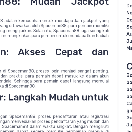
an88: Mudah Jackpot
D
N
Oc
n88 adalah kemudahan untuk mendapatkan jackpot yang
yang ditawarkan oleh Spaceman88, para pemain memiliki
S
g menggiurkan. Selain itu, Spaceman88 juga sering kali
Au
 memungkinkan para pemain untuk mendapatkan hadiah
Ju
Ma
in: Akses Cepat dan
C
 di Spaceman88, proses login menjadi sangat penting.
B
 dan praktis, para pemain dapat masuk ke dalam akun
ndala. Sehingga para pemain dapat langsung memulai
bo
ka di Spaceman88.
bo
: Langkah Mudah untuk
bo
Ca
ga
ngan Spaceman88, proses pendaftaran atau registrasi
Ga
 Dengan menyediakan proses pendaftaran yang mudah dan
Ju
n Spaceman88 dalam waktu singkat. Dengan mengikuti
 pemain dapat segera memulai permainan mereka di
li