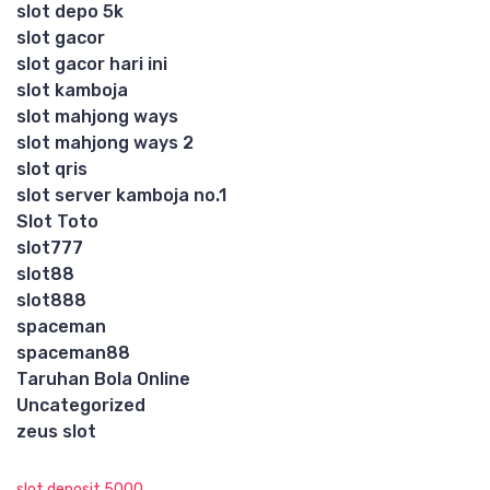
slot depo 5k
slot gacor
slot gacor hari ini
slot kamboja
slot mahjong ways
slot mahjong ways 2
slot qris
slot server kamboja no.1
Slot Toto
slot777
slot88
slot888
spaceman
spaceman88
Taruhan Bola Online
Uncategorized
zeus slot
slot deposit 5000