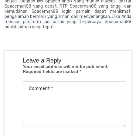
berjudi. Dengan link Spaceman88 yang mudah diakses, daftar
Spaceman88 yang cepat, RTP Spaceman88 yang tinggi, dan
kemudahan Spaceman88 login, pemain dapat menikmati
pengalaman bermain yang aman dan menyenangkan. Jika Anda
mencari platform judi online yang terpercaya, Spaceman88
adalah pilihan yang tepat.
Leave a Reply
Your email address will not be published.
Required fields are marked
*
Comment
*