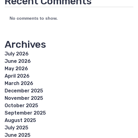
Recent Comments
No comments to show.
Archives
July 2026
June 2026
May 2026
April 2026
March 2026
December 2025
November 2025
October 2025
September 2025
August 2025
July 2025
June 2025