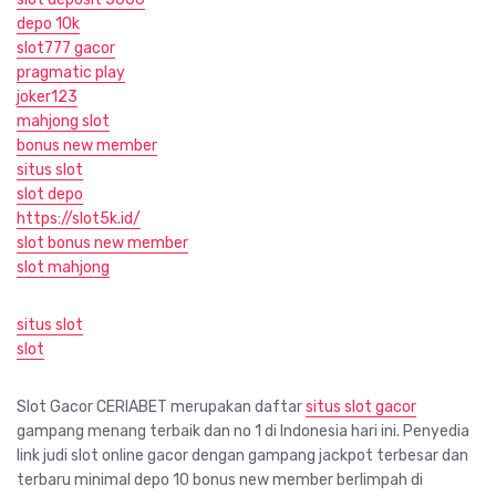
depo 10k
slot777 gacor
pragmatic play
joker123
mahjong slot
bonus new member
situs slot
slot depo
https://slot5k.id/
slot bonus new member
slot mahjong
situs slot
slot
Slot Gacor CERIABET merupakan daftar
situs slot gacor
gampang menang terbaik dan no 1 di Indonesia hari ini. Penyedia
link judi slot online gacor dengan gampang jackpot terbesar dan
terbaru minimal depo 10 bonus new member berlimpah di