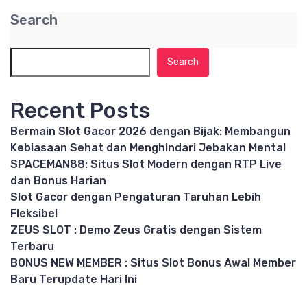
Search
Search
Recent Posts
Bermain Slot Gacor 2026 dengan Bijak: Membangun
Kebiasaan Sehat dan Menghindari Jebakan Mental
SPACEMAN88: Situs Slot Modern dengan RTP Live
dan Bonus Harian
Slot Gacor dengan Pengaturan Taruhan Lebih
Fleksibel
ZEUS SLOT : Demo Zeus Gratis dengan Sistem
Terbaru
BONUS NEW MEMBER : Situs Slot Bonus Awal Member
Baru Terupdate Hari Ini