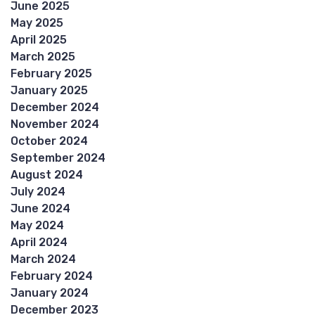
June 2025
May 2025
April 2025
March 2025
February 2025
January 2025
December 2024
November 2024
October 2024
September 2024
August 2024
July 2024
June 2024
May 2024
April 2024
March 2024
February 2024
January 2024
December 2023