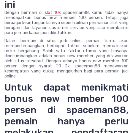
ini
Dengan bermain di
slot 10k
spaceman88, kamu tidak hanya
mendapatkan bonus new member 100 persen, tetapi juga
berbagai keuntungan lainnya seperti pilihan permainan slot yang
beragam dan layanan customer service yang siap membantu
para pemain kapan pun dibutuhkan.
Dalam bermain di situs judi online, pemain tentu akan
mempertimbangkan berbagai faktor sebelum memutuskan
untuk bergabung. Salah satu faktor utama yang biasanya
dipertimbangkan adalah bonus new member yang ditawarkan
oleh situs tersebut. Dengan adanya bonus new member 100
persen dengan syarat TO 3x, spaceman88 menawarkan
kesempatan yang cukup menggiurkan bagi para pemain judi
online.
Untuk dapat menikmati
bonus new member 100
persen di spaceman88,
pemain hanya perlu
melakukan pendaftaran