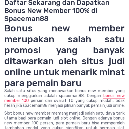
Daftar Sekarang dan Dapatkan
Bonus New Member 100% di
Spaceman88
Bonus new member
merupakan salah satu
promosi yang banyak
ditawarkan oleh situs judi
online untuk menarik minat
para pemain baru
Salah satu situs yang menawarkan bonus new member yang
cukup menggiurkan adalah spaceman88. Dengan
bonus new
member 100
persen dan syarat TO yang cukup mudah, tidak
heran jika spaceman88 menjadi pilihan banyak pemain judi online.
Slot bonus new member memang menjadi salah satu daya tarik
utama bagi para pemain judi slot online. Dengan adanya bonus
new member 100 persen, para pemain baru bisa memperoleh
tambahan modal yang cukup signifikan untuk bermain slot