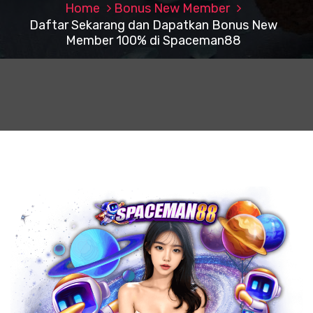
Home
Bonus New Member
Daftar Sekarang dan Dapatkan Bonus New
Member 100% di Spaceman88