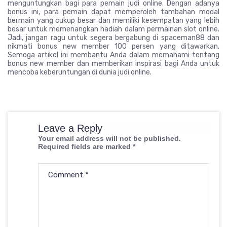
menguntungkan bagi para pemain judi online. Dengan adanya
bonus ini, para pemain dapat memperoleh tambahan modal
bermain yang cukup besar dan memiliki kesempatan yang lebih
besar untuk memenangkan hadiah dalam permainan slot online.
Jadi, jangan ragu untuk segera bergabung di spaceman88 dan
nikmati bonus new member 100 persen yang ditawarkan.
Semoga artikel ini membantu Anda dalam memahami tentang
bonus new member dan memberikan inspirasi bagi Anda untuk
mencoba keberuntungan di dunia judi online.
Leave a Reply
Your email address will not be published.
Required fields are marked
*
Comment
*