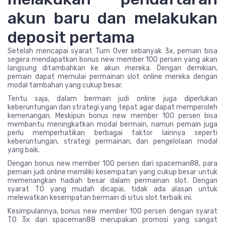
akun baru dan melakukan
deposit pertama
Setelah mencapai syarat Turn Over sebanyak 3x, pemain bisa
segera mendapatkan bonus new member 100 persen yang akan
langsung ditambahkan ke akun mereka. Dengan demikian,
pemain dapat memulai permainan slot online mereka dengan
modal tambahan yang cukup besar.
Tentu saja, dalam bermain judi online juga diperlukan
keberuntungan dan strategi yang tepat agar dapat memperoleh
kemenangan. Meskipun bonus new member 100 persen bisa
membantu meningkatkan modal bermain, namun pemain juga
perlu memperhatikan berbagai faktor lainnya seperti
keberuntungan, strategi permainan, dan pengelolaan modal
yang baik.
Dengan bonus new member 100 persen dari spaceman88, para
pemain judi online memiliki kesempatan yang cukup besar untuk
memenangkan hadiah besar dalam permainan slot. Dengan
syarat TO yang mudah dicapai, tidak ada alasan untuk
melewatkan kesempatan bermain di situs slot terbaik ini.
Kesimpulannya, bonus new member 100 persen dengan syarat
TO 3x dari spaceman88 merupakan promosi yang sangat