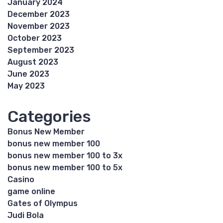
January 2024
December 2023
November 2023
October 2023
September 2023
August 2023
June 2023
May 2023
Categories
Bonus New Member
bonus new member 100
bonus new member 100 to 3x
bonus new member 100 to 5x
Casino
game online
Gates of Olympus
Judi Bola