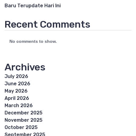
Baru Terupdate Hari Ini
Recent Comments
No comments to show.
Archives
July 2026
June 2026
May 2026
April 2026
March 2026
December 2025
November 2025
October 2025
September 2025