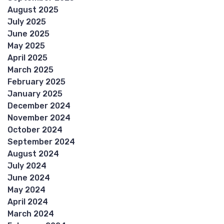
August 2025
July 2025
June 2025
May 2025
April 2025
March 2025
February 2025
January 2025
December 2024
November 2024
October 2024
September 2024
August 2024
July 2024
June 2024
May 2024
April 2024
March 2024