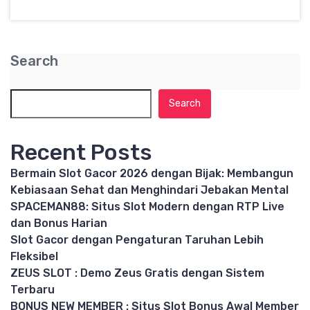
Search
Search
Recent Posts
Bermain Slot Gacor 2026 dengan Bijak: Membangun
Kebiasaan Sehat dan Menghindari Jebakan Mental
SPACEMAN88: Situs Slot Modern dengan RTP Live
dan Bonus Harian
Slot Gacor dengan Pengaturan Taruhan Lebih
Fleksibel
ZEUS SLOT : Demo Zeus Gratis dengan Sistem
Terbaru
BONUS NEW MEMBER : Situs Slot Bonus Awal Member