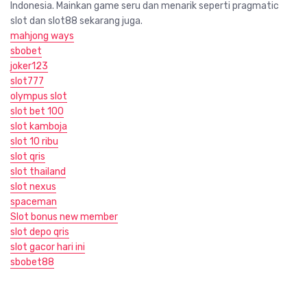
Indonesia. Mainkan game seru dan menarik seperti pragmatic
slot dan slot88 sekarang juga.
mahjong ways
sbobet
joker123
slot777
olympus slot
slot bet 100
slot kamboja
slot 10 ribu
slot qris
slot thailand
slot nexus
spaceman
Slot bonus new member
slot depo qris
slot gacor hari ini
sbobet88