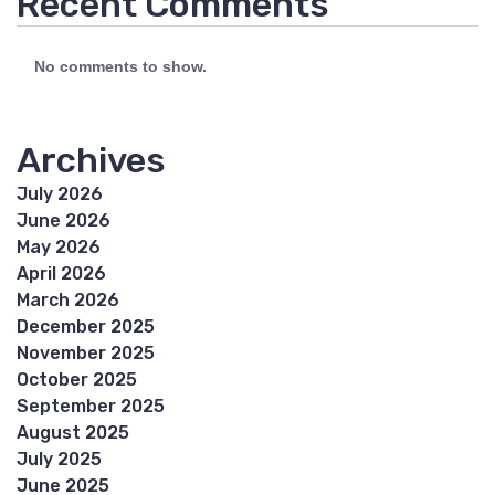
Recent Comments
No comments to show.
Archives
July 2026
June 2026
May 2026
April 2026
March 2026
December 2025
November 2025
October 2025
September 2025
August 2025
July 2025
June 2025