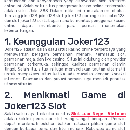
kemudahan dan kenyamanan yang ditawarkan oleh platform
online ini. Salah satu situs penggemar kasino online terkemuka
adalah situs Joker388. Dalam artikel ini, kami akan membahas
tentang joker123, joker123 slot, joker123 gaming, situs joker123,
dan slot joker123 serta bagaimana komunitas penggemar kasino
online dapat membantu para pemain menemukan
keberuntungan.
1. Keunggulan Joker123
Joker123 adalah salah satu situs kasino online terpercaya yang
menawarkan beragam permainan menarik, termasuk slot,
permainan meja, dan live casino. Situs ini didukung oleh provider
permainan terkemuka, sehingga kualitas permainan dijamin
tinggi. Selain itu, situs ini juga menyediakan tautan alternatif
untuk mengakses situs ketika ada masalah dengan koneksi
internet. Keamanan dan privasi pemain juga menjadi prioritas
utama situs ini.
2. Menikmati Game di
Joker123 Slot
Salah satu daya tarik utama situs
Slot Luar Negeri Vietnam
adalah koleksi permainan slot yang sangat beragam. Pemain
dapat menikmati puluhan bahkan ratusan pilihan game slot
dengan berbagai tema dan fitur menarik. Beberapa game slot