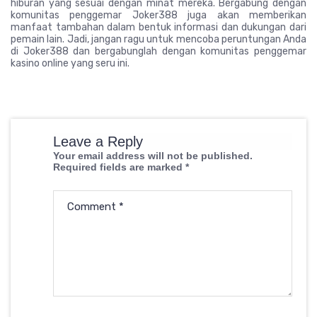
hiburan yang sesuai dengan minat mereka. Bergabung dengan
komunitas penggemar Joker388 juga akan memberikan
manfaat tambahan dalam bentuk informasi dan dukungan dari
pemain lain. Jadi, jangan ragu untuk mencoba peruntungan Anda
di Joker388 dan bergabunglah dengan komunitas penggemar
kasino online yang seru ini.
Leave a Reply
Your email address will not be published.
Required fields are marked
*
Comment
*