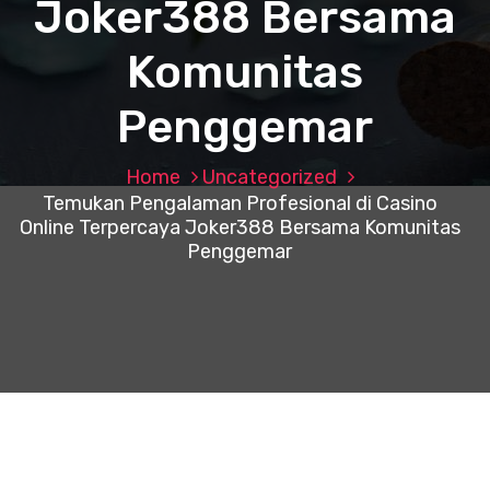
Joker388 Bersama
Komunitas
Penggemar
Home
Uncategorized
Temukan Pengalaman Profesional di Casino
Online Terpercaya Joker388 Bersama Komunitas
Penggemar