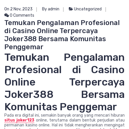
On 2 Nov, 2023
By admin
Uncategorized
0 Comments
Temukan Pengalaman Profesional
di Casino Online Terpercaya
Joker388 Bersama Komunitas
Penggemar
Temukan Pengalaman
Profesional di Casino
Online Terpercaya
Joker388 Bersama
Komunitas Penggemar
Pada era digital ini, semakin banyak orang yang mencari hiburan
situs joker123
online, terutama dalam bentuk perjudian atau
permainan kasino online. Hal ini tidak mengherankan mengingat