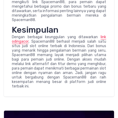
mengikuti link Spaceman88, para pemain dapat
mengetahui berbagai promo dan bonus terbaru yang
ditawarkan, serta informasi penting lainnya yang dapat
meningkatkan pengalaman bermain mereka di
Spaceman88.
Kesimpulan
Dengan berbagai keunggulan yang ditawarkan
link
odingacor
, Spaceman88 berhasil menjadi salah satu
situs judi slot online terbaik di Indonesia. Dari bonus
yang menarik hingga pengalaman bermain yang seru,
Spaceman88 memang layak menjadi pilihan utama
bagi para pemain judi online. Dengan akses mudah
melalui link alternatif dan fitur demo yang menghibur,
para pemain dapat menikmati berbagai permainan slot
online dengan nyaman dan aman. Jadi, jangan ragu
untuk bergabung dengan Spaceman88 dan raih
kesempatan menang besar di platform judi online
terbaik ini.