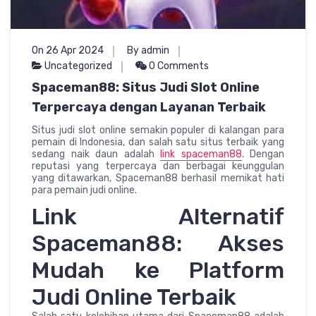
On 26 Apr 2024
By admin
Uncategorized
0 Comments
Spaceman88: Situs Judi Slot Online
Terpercaya dengan Layanan Terbaik
Situs judi slot online semakin populer di kalangan para
pemain di Indonesia, dan salah satu situs terbaik yang
sedang naik daun adalah
link spaceman88
. Dengan
reputasi yang terpercaya dan berbagai keunggulan
yang ditawarkan, Spaceman88 berhasil memikat hati
para pemain judi online.
Link Alternatif
Spaceman88: Akses
Mudah ke Platform
Judi Online Terbaik