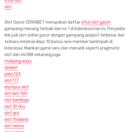
situs slot
slot
Slot Gacor CERIABET merupakan daftar
situs slot gacor
gampang menang terbaik dan no 1 di Indonesia hari ini. Penyedia
link judi slot online gacor dengan gampang jackpot terbesar dan
terbaru minimal depo 10 bonus new member berlimpah di
Indonesia. Mainkan game seru dan menarik seperti pragmatic
slot dan slot88 sekarang juga.
mahjong ways
sbobet
joker123
slot777
olympus slot
slot bet 100
slot kamboja
slot 10 ribu
slot qris
slot thailand
slot nexus