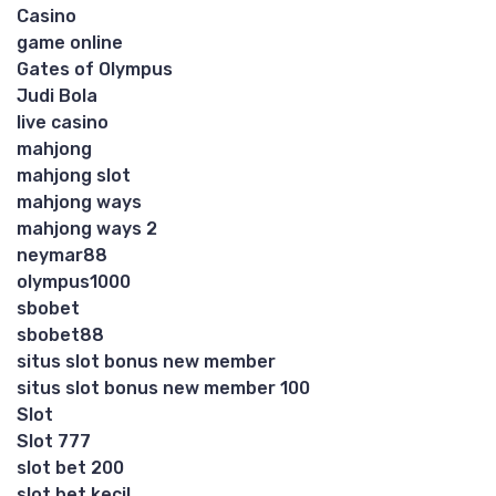
Casino
game online
Gates of Olympus
Judi Bola
live casino
mahjong
mahjong slot
mahjong ways
mahjong ways 2
neymar88
olympus1000
sbobet
sbobet88
situs slot bonus new member
situs slot bonus new member 100
Slot
Slot 777
slot bet 200
slot bet kecil