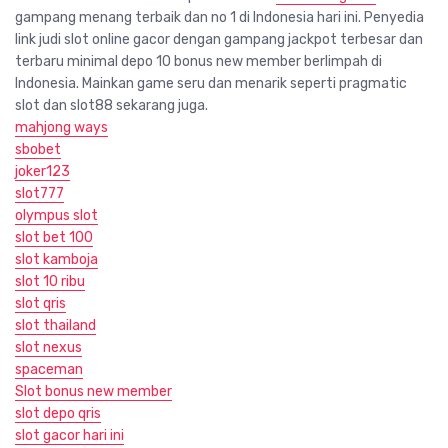
gampang menang terbaik dan no 1 di Indonesia hari ini. Penyedia
link judi slot online gacor dengan gampang jackpot terbesar dan
terbaru minimal depo 10 bonus new member berlimpah di
Indonesia. Mainkan game seru dan menarik seperti pragmatic
slot dan slot88 sekarang juga.
mahjong ways
sbobet
joker123
slot777
olympus slot
slot bet 100
slot kamboja
slot 10 ribu
slot qris
slot thailand
slot nexus
spaceman
Slot bonus new member
slot depo qris
slot gacor hari ini