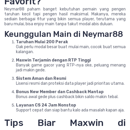
Favorit?
Neymar88 paham banget kebutuhan pemain yang pengen
taruhan kecil tapi pengen hasil maksimal. Makanya, mereka
sediain berbagai fitur yang bikin semua player, terutama yang
baru mulai, bisa enjoy main tanpa takut modal abis duluan.
Keunggulan Main di Neymar88
Taruhan Mulai 200 Perak
Gak perlu modal besar buat mulai main, cocok buat semua
kalangan.
Maxwin Terjamin dengan RTP Tinggi
Banyak game gacor yang RTP-nya oke, peluang menang
jadi makin gede.
Sistem Aman dan Resmi
Lisensi resmi dan proteksi data player jadi prioritas utama.
Bonus New Member dan Cashback Mantap
Bonus awal gede plus cashback bikin saldo makin tebal.
Layanan CS 24 Jam Nonstop
Support cepat dan siap bantu kalo ada masalah kapan aja.
Tips Biar Maxwin di