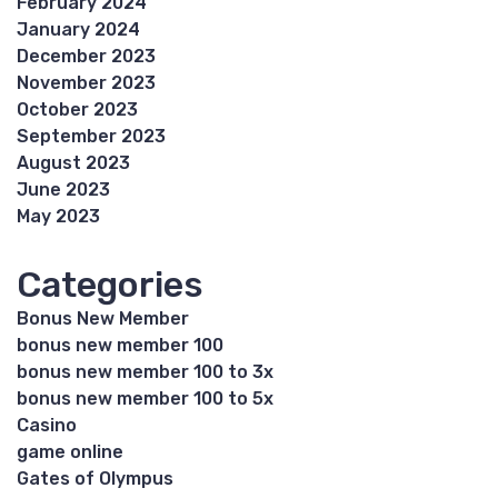
February 2024
January 2024
December 2023
November 2023
October 2023
September 2023
August 2023
June 2023
May 2023
Categories
Bonus New Member
bonus new member 100
bonus new member 100 to 3x
bonus new member 100 to 5x
Casino
game online
Gates of Olympus