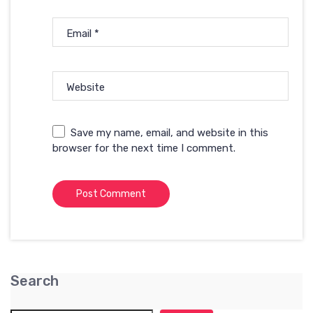
Email
*
Website
Save my name, email, and website in this
browser for the next time I comment.
Search