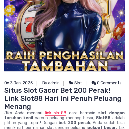
On 3 Jan, 2025
By admin
Slot
0 Comments
Situs Slot Gacor Bet 200 Perak!
Link Slot88 Hari Ini Penuh Peluang
Menang
Jika Anda mencari
link slot88
cara bermain
slot dengan
taruhan kecil
namun peluang menang besar,
Slot88
adalah
pilihan yang tepat! Dengan
bet 200 perak
, Anda sudah bisa
menikmati permainan slot dengan peluang
jackpot besar
. Tak