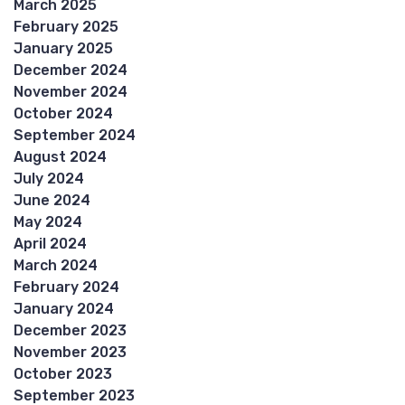
March 2025
February 2025
January 2025
December 2024
November 2024
October 2024
September 2024
August 2024
July 2024
June 2024
May 2024
April 2024
March 2024
February 2024
January 2024
December 2023
November 2023
October 2023
September 2023