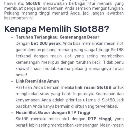
hanya itu,
Slot88
menawarkan berbagai fitur menarik yang
membuat pengalaman bermain Anda semakin menguntungkan.
Peluang menang tinggi menanti Anda, jadi jangan lewatkan
kesempatan ini!
Kenapa Memilih Slot88?
Taruhan Terjangkau, Kemenangan Besar
Dengan
bet 200 perak
, Anda bisa memainkan mesin slot
gacor dengan peluang menang yang sangat tinggi. Slot88
terkenal dengan mesin slot yang sering memberikan
kemenangan meskipun dengan taruhan kecil. Tidak perlu
khawatir soal modal, karena peluang menangnya tetap
besar!
Link Resmi dan Aman
Pastikan Anda bermain melalui
link resmi Slot88
untuk
menghindari situs yang tidak terpercaya. Keamanan dan
kenyamanan Anda adalah prioritas utama di Slot88, jadi
pastikan Anda hanya bermain di situs yang terverifikasi.
Mesin Slot Gacor dengan RTP Tinggi
Slot88 memiliki mesin slot dengan
RTP tinggi
, yang
berarti lebih sering memberikan kemenangan. Mesin-mesin