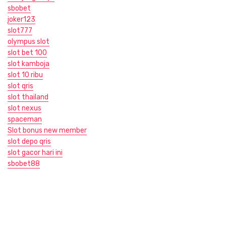
sbobet
joker123
slot777
olympus slot
slot bet 100
slot kamboja
slot 10 ribu
slot qris
slot thailand
slot nexus
spaceman
Slot bonus new member
slot depo qris
slot gacor hari ini
sbobet88