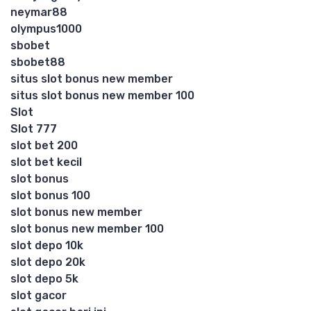
neymar88
olympus1000
sbobet
sbobet88
situs slot bonus new member
situs slot bonus new member 100
Slot
Slot 777
slot bet 200
slot bet kecil
slot bonus
slot bonus 100
slot bonus new member
slot bonus new member 100
slot depo 10k
slot depo 20k
slot depo 5k
slot gacor