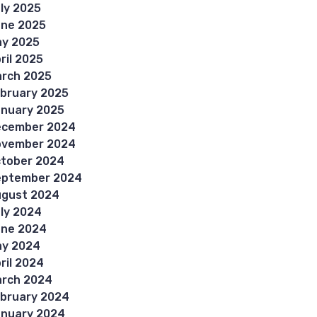
ly 2025
ne 2025
y 2025
ril 2025
rch 2025
bruary 2025
nuary 2025
ecember 2024
ovember 2024
tober 2024
eptember 2024
gust 2024
ly 2024
ne 2024
y 2024
ril 2024
rch 2024
bruary 2024
nuary 2024