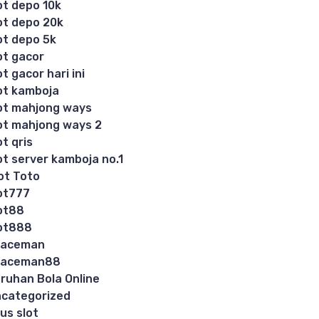
ot depo 10k
ot depo 20k
ot depo 5k
ot gacor
ot gacor hari ini
ot kamboja
ot mahjong ways
ot mahjong ways 2
ot qris
ot server kamboja no.1
ot Toto
ot777
ot88
ot888
paceman
paceman88
ruhan Bola Online
categorized
us slot