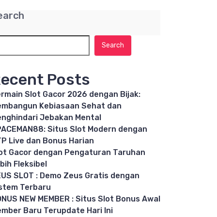
earch
Search
ecent Posts
rmain Slot Gacor 2026 dengan Bijak:
mbangun Kebiasaan Sehat dan
nghindari Jebakan Mental
ACEMAN88: Situs Slot Modern dengan
P Live dan Bonus Harian
ot Gacor dengan Pengaturan Taruhan
bih Fleksibel
US SLOT : Demo Zeus Gratis dengan
stem Terbaru
NUS NEW MEMBER : Situs Slot Bonus Awal
mber Baru Terupdate Hari Ini