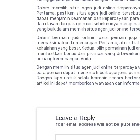
Dalam memilih situs agen judi online terpercay
Pertama, pastikan situs agen judi online tersebut
dapat menjamin keamanan dan kepercayaan para pe
dan ulasan dari para pemain sebelumnya mengenai si
yang baik dalam memilih situs agen judi online terp
Dalam bermain judi online, para pemain juga
memaksimalkan kemenangan. Pertama, atur strateg
kekalahan yang besar. Kedua, pilih permainan judi
manfaatkan bonus dan promosi yang ditawarkan o
peluang kemenangan Anda.
Dengan memilih situs agen judi online terpercaya y
para pemain dapat menikmati berbagai jenis perm
Jangan lupa untuk selalu bermain secara bert
artikel ini dapat memberikan wawasan dan informasi
Leave a Reply
Your email address will not be publishe