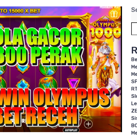
S
R
Be
Me
Me
SP
RT
Sl
Le
ZE
Si
BO
Me