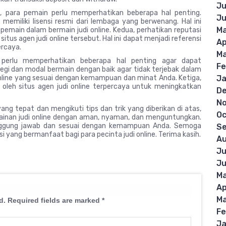
Ju
a, para pemain perlu memperhatikan beberapa hal penting.
Ju
 memiliki lisensi resmi dari lembaga yang berwenang. Hal ini
Ma
main dalam bermain judi online. Kedua, perhatikan reputasi
tus agen judi online tersebut. Hal ini dapat menjadi referensi
Ap
ercaya.
Ma
 perlu memperhatikan beberapa hal penting agar dapat
Fe
i dan modal bermain dengan baik agar tidak terjebak dalam
 online yang sesuai dengan kemampuan dan minat Anda. Ketiga,
Ja
leh situs agen judi online terpercaya untuk meningkatkan
D
N
ang tepat dan mengikuti tips dan trik yang diberikan di atas,
Oc
ainan judi online dengan aman, nyaman, dan menguntungkan.
anggung jawab dan sesuai dengan kemampuan Anda. Semoga
S
 yang bermanfaat bagi para pecinta judi online. Terima kasih.
Au
Ju
Ju
Ma
Ap
Ma
d.
Required fields are marked
*
Fe
Ja