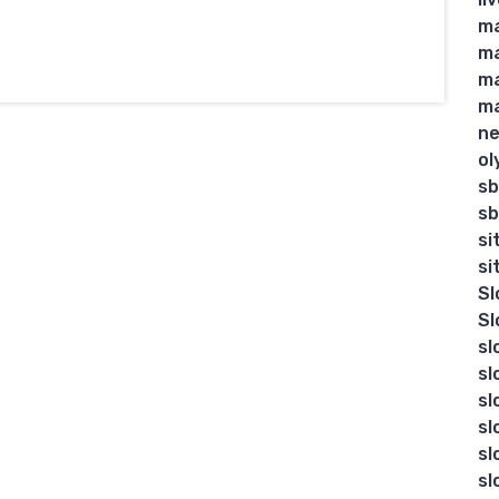
m
ma
ma
ma
n
ol
sb
s
si
si
Sl
Sl
sl
sl
sl
sl
sl
sl