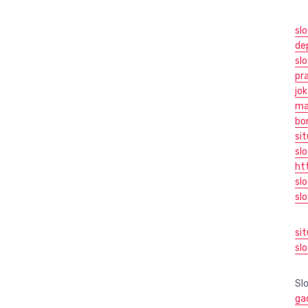
sl
de
sl
pr
jo
ma
bo
sit
sl
htt
sl
sl
sit
slo
Sl
ga