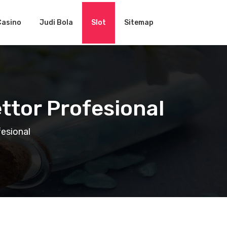
Casino
Judi Bola
Slot
Sitemap
ttor Profesional
fesional