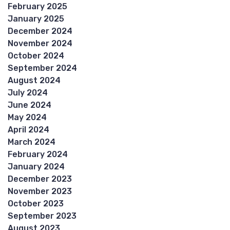
February 2025
January 2025
December 2024
November 2024
October 2024
September 2024
August 2024
July 2024
June 2024
May 2024
April 2024
March 2024
February 2024
January 2024
December 2023
November 2023
October 2023
September 2023
August 2023