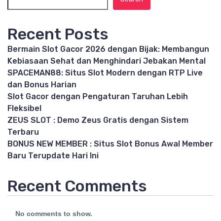
Recent Posts
Bermain Slot Gacor 2026 dengan Bijak: Membangun
Kebiasaan Sehat dan Menghindari Jebakan Mental
SPACEMAN88: Situs Slot Modern dengan RTP Live
dan Bonus Harian
Slot Gacor dengan Pengaturan Taruhan Lebih
Fleksibel
ZEUS SLOT : Demo Zeus Gratis dengan Sistem
Terbaru
BONUS NEW MEMBER : Situs Slot Bonus Awal Member
Baru Terupdate Hari Ini
Recent Comments
No comments to show.