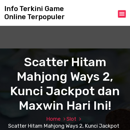
S
Info Terkini Game
k
Online Terpopuler
i
p
t
o
c
o
n
Scatter Hitam
t
e
Mahjong Ways 2,
n
t
Kunci Jackpot dan
Maxwin Hari Ini!
Home
Slot
Scatter Hitam Mahjong Ways 2, Kunci Jackpot