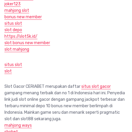
joker123
mahjong slot
bonus new member
situs slot
slot depo
https://slot5k.id/
slot bonus new member
slot mahjong
situs slot
slot
Slot Gacor CERIABET merupakan daftar
situs slot gacor
gampang menang terbaik dan no 1 di Indonesia hari ini. Penyedia
link judi slot online gacor dengan gampang jackpot terbesar dan
terbaru minimal depo 10 bonus new member berlimpah di
Indonesia. Mainkan game seru dan menarik seperti pragmatic
slot dan slot88 sekarang juga.
mahjong ways
sbobet