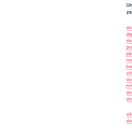
Un
ze
sl
de
sl
pr
jo
ma
bo
sit
sl
htt
sl
sl
sit
slo