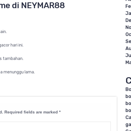
ame di NEYMAR88
Fe
Ja
D
N
ain.
Oc
S
cor hari ini.
Au
Ju
nus tambahan.
Ma
pa menunggu lama.
C
B
bo
bo
bo
d.
Required fields are marked
*
Ca
ga