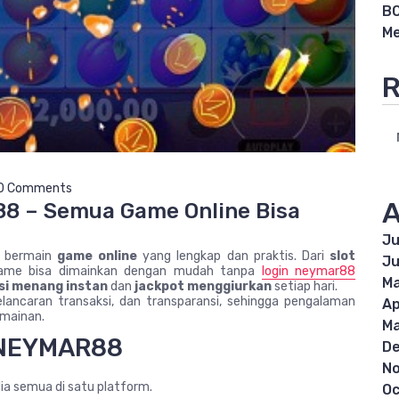
BO
Me
R
0 Comments
A
8 – Semua Game Online Bisa
Ju
 bermain
game online
yang lengkap dan praktis. Dari
slot
Ju
ame bisa dimainkan dengan mudah tanpa
login neymar88
Ma
si menang instan
dan
jackpot menggiurkan
setiap hari.
ncaran transaksi, dan transparansi, sehingga pengalaman
Ap
rmainan.
Ma
 NEYMAR88
D
N
dia semua di satu platform.
Oc