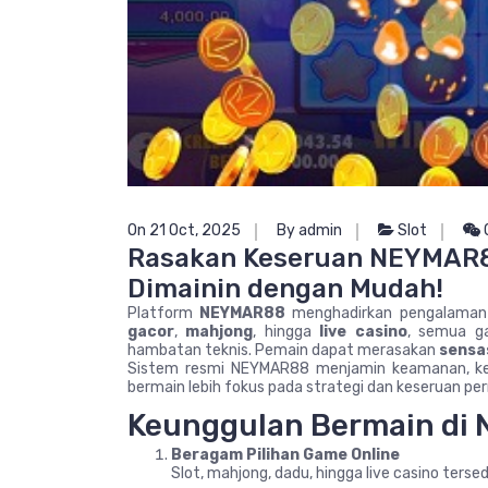
On 21 Oct, 2025
By admin
Slot
Rasakan Keseruan NEYMAR8
Dimainin dengan Mudah!
Platform
NEYMAR88
menghadirkan pengalaman
gacor
,
mahjong
, hingga
live casino
, semua g
hambatan teknis. Pemain dapat merasakan
sensa
Sistem resmi NEYMAR88 menjamin keamanan, kela
bermain lebih fokus pada strategi dan keseruan pe
Keunggulan Bermain di
Beragam Pilihan Game Online
Slot, mahjong, dadu, hingga live casino terse