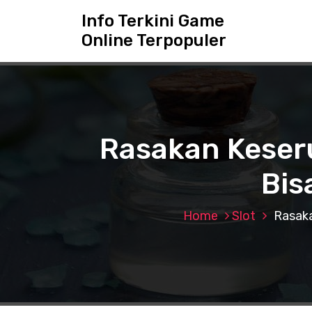
S
Info Terkini Game
k
Online Terpopuler
i
p
t
o
c
o
n
Rasakan Kese
t
e
Bis
n
t
Home
Slot
Rasak