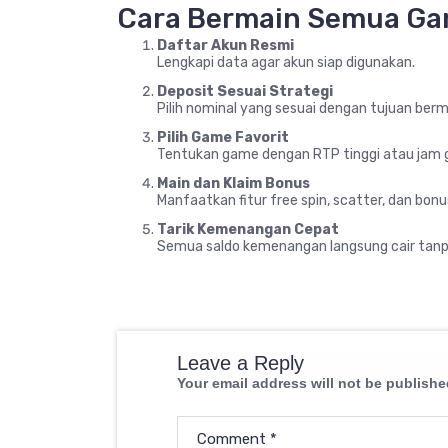
Cara Bermain Semua G
Daftar Akun Resmi
Lengkapi data agar akun siap digunakan.
Deposit Sesuai Strategi
Pilih nominal yang sesuai dengan tujuan berm
Pilih Game Favorit
Tentukan game dengan RTP tinggi atau jam ga
Main dan Klaim Bonus
Manfaatkan fitur free spin, scatter, dan bo
Tarik Kemenangan Cepat
Semua saldo kemenangan langsung cair tan
Leave a Reply
Your email address will not be publishe
Comment
*