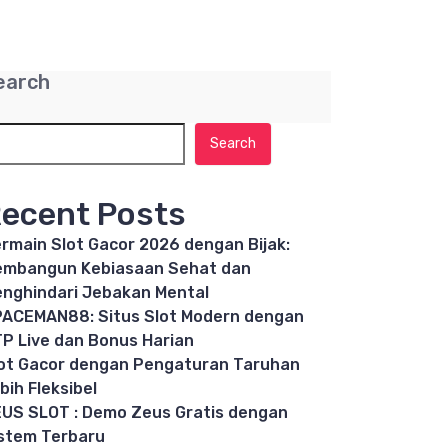
earch
Search
ecent Posts
rmain Slot Gacor 2026 dengan Bijak:
mbangun Kebiasaan Sehat dan
nghindari Jebakan Mental
ACEMAN88: Situs Slot Modern dengan
P Live dan Bonus Harian
ot Gacor dengan Pengaturan Taruhan
bih Fleksibel
US SLOT : Demo Zeus Gratis dengan
stem Terbaru