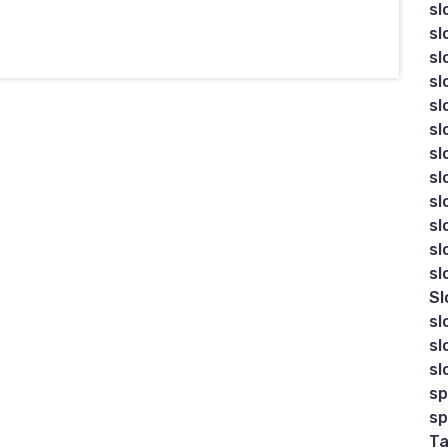
sl
sl
sl
sl
sl
sl
sl
sl
sl
sl
sl
sl
Sl
sl
sl
sl
s
s
Ta