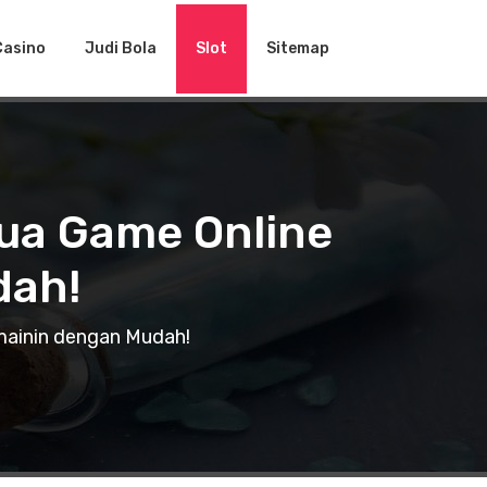
Casino
Judi Bola
Slot
Sitemap
a Game Online
dah!
ainin dengan Mudah!