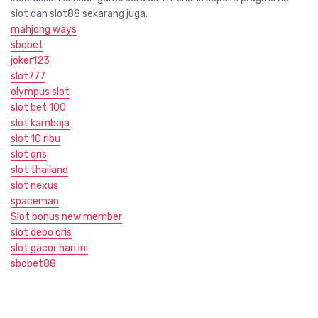
slot dan slot88 sekarang juga.
mahjong ways
sbobet
joker123
slot777
olympus slot
slot bet 100
slot kamboja
slot 10 ribu
slot qris
slot thailand
slot nexus
spaceman
Slot bonus new member
slot depo qris
slot gacor hari ini
sbobet88