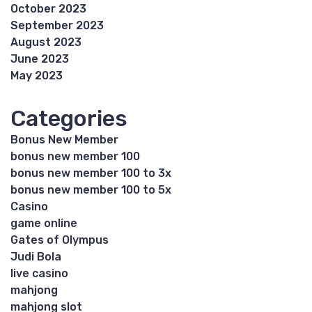
October 2023
September 2023
August 2023
June 2023
May 2023
Categories
Bonus New Member
bonus new member 100
bonus new member 100 to 3x
bonus new member 100 to 5x
Casino
game online
Gates of Olympus
Judi Bola
live casino
mahjong
mahjong slot