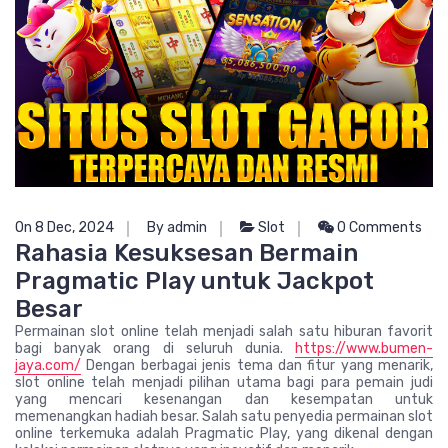
On 8 Dec, 2024
By admin
Slot
0 Comments
Rahasia Kesuksesan Bermain
Pragmatic Play untuk Jackpot
Besar
Permainan slot online telah menjadi salah satu hiburan favorit
bagi banyak orang di seluruh dunia.
https://www.bumen-
jaya.com/
Dengan berbagai jenis tema dan fitur yang menarik,
slot online telah menjadi pilihan utama bagi para pemain judi
yang mencari kesenangan dan kesempatan untuk
memenangkan hadiah besar. Salah satu penyedia permainan slot
online terkemuka adalah Pragmatic Play, yang dikenal dengan