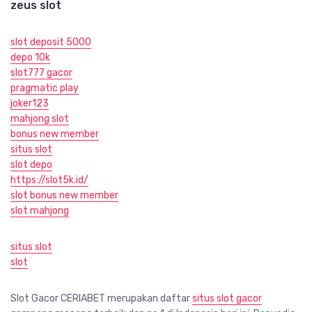
zeus slot
slot deposit 5000
depo 10k
slot777 gacor
pragmatic play
joker123
mahjong slot
bonus new member
situs slot
slot depo
https://slot5k.id/
slot bonus new member
slot mahjong
situs slot
slot
Slot Gacor CERIABET merupakan daftar
situs slot gacor