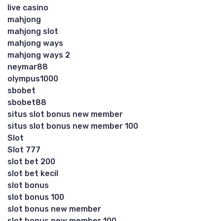
live casino
mahjong
mahjong slot
mahjong ways
mahjong ways 2
neymar88
olympus1000
sbobet
sbobet88
situs slot bonus new member
situs slot bonus new member 100
Slot
Slot 777
slot bet 200
slot bet kecil
slot bonus
slot bonus 100
slot bonus new member
slot bonus new member 100