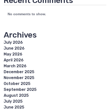
Recent Comments
No comments to show.
Archives
July 2026
June 2026
May 2026
April 2026
March 2026
December 2025
November 2025
October 2025
September 2025
August 2025
July 2025
June 2025