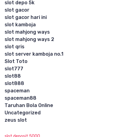
slot depo 5k
slot gacor
slot gacor hari ini
slot kamboja
slot mahjong ways
slot mahjong ways 2
slot qris
slot server kamboja no.1
Slot Toto
slot777
slot88
slot888
spaceman
spaceman88
Taruhan Bola Online
Uncategorized
zeus slot
slot deposit 5000