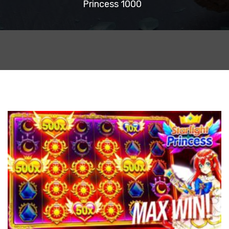
Princess 1000