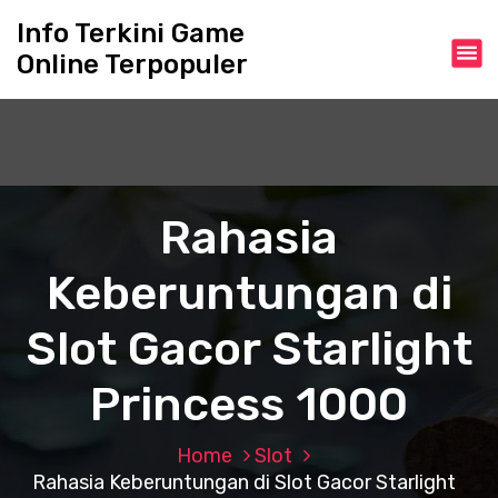
S
Info Terkini Game
k
Online Terpopuler
i
p
t
o
c
o
n
Rahasia
t
e
Keberuntungan di
n
t
Slot Gacor Starlight
Princess 1000
Home
Slot
Rahasia Keberuntungan di Slot Gacor Starlight