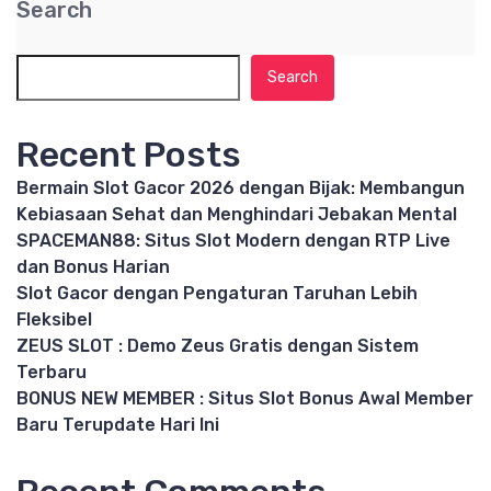
Search
Search
Recent Posts
Bermain Slot Gacor 2026 dengan Bijak: Membangun
Kebiasaan Sehat dan Menghindari Jebakan Mental
SPACEMAN88: Situs Slot Modern dengan RTP Live
dan Bonus Harian
Slot Gacor dengan Pengaturan Taruhan Lebih
Fleksibel
ZEUS SLOT : Demo Zeus Gratis dengan Sistem
Terbaru
BONUS NEW MEMBER : Situs Slot Bonus Awal Member
Baru Terupdate Hari Ini