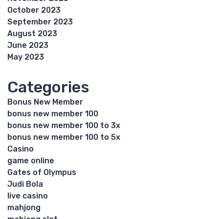
October 2023
September 2023
August 2023
June 2023
May 2023
Categories
Bonus New Member
bonus new member 100
bonus new member 100 to 3x
bonus new member 100 to 5x
Casino
game online
Gates of Olympus
Judi Bola
live casino
mahjong