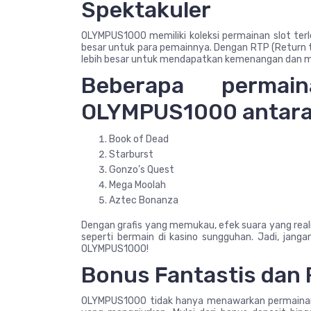
Spektakuler
OLYMPUS1000 memiliki koleksi permainan slot t
besar untuk para pemainnya. Dengan RTP (Return t
lebih besar untuk mendapatkan kemenangan dan m
Beberapa permai
OLYMPUS1000 antara l
Book of Dead
Starburst
Gonzo’s Quest
Mega Moolah
Aztec Bonanza
Dengan grafis yang memukau, efek suara yang real
seperti bermain di kasino sungguhan. Jadi, jan
OLYMPUS1000!
Bonus Fantastis dan
OLYMPUS1000 tidak hanya menawarkan permainan s