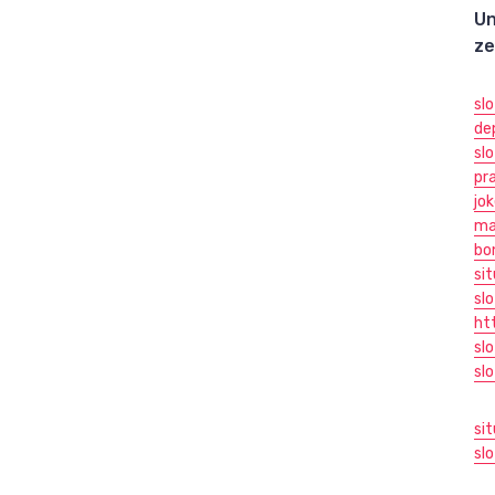
Un
ze
sl
de
sl
pr
jo
ma
bo
sit
sl
htt
sl
sl
sit
slo