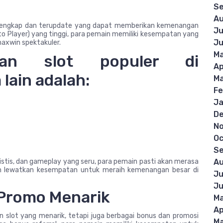
S
Au
erlengkap dan terupdate yang dapat memberikan kemenangan
Ju
o Player) yang tinggi, para pemain memiliki kesempatan yang
Ju
axwin spektakuler.
Ma
nan slot populer di
Ap
ain adalah:
Ma
Fe
Ja
D
N
Oc
S
istis, dan gameplay yang seru, para pemain pasti akan merasa
Au
gan lewatkan kesempatan untuk meraih kemenangan besar di
Ju
Ju
 Promo Menarik
Ma
Ap
lot yang menarik, tetapi juga berbagai bonus dan promosi
Ma