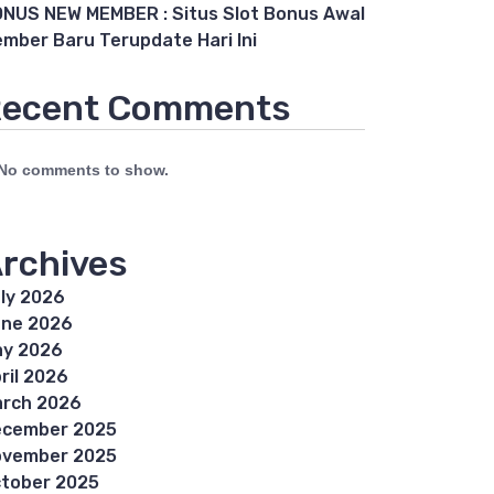
NUS NEW MEMBER : Situs Slot Bonus Awal
mber Baru Terupdate Hari Ini
ecent Comments
No comments to show.
rchives
ly 2026
ne 2026
y 2026
ril 2026
rch 2026
ecember 2025
ovember 2025
tober 2025