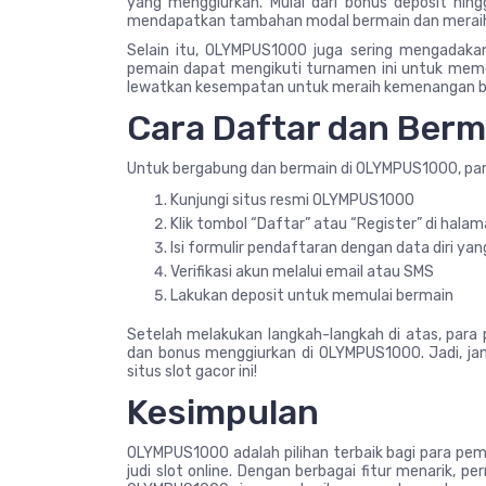
yang menggiurkan. Mulai dari bonus deposit hin
mendapatkan tambahan modal bermain dan merai
Selain itu, OLYMPUS1000 juga sering mengadakan
pemain dapat mengikuti turnamen ini untuk memen
lewatkan kesempatan untuk meraih kemenangan b
Cara Daftar dan Ber
Untuk bergabung dan bermain di OLYMPUS1000, para
Kunjungi situs resmi OLYMPUS1000
Klik tombol “Daftar” atau “Register” di hala
Isi formulir pendaftaran dengan data diri yan
Verifikasi akun melalui email atau SMS
Lakukan deposit untuk memulai bermain
Setelah melakukan langkah-langkah di atas, para
dan bonus menggiurkan di OLYMPUS1000. Jadi, ja
situs slot gacor ini!
Kesimpulan
OLYMPUS1000 adalah pilihan terbaik bagi para pem
judi slot online. Dengan berbagai fitur menarik, p