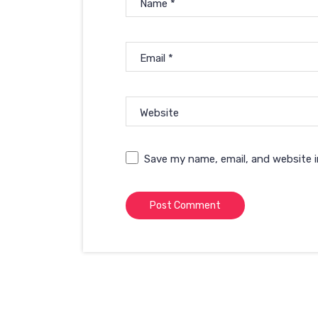
Name
*
Email
*
Website
Save my name, email, and website i