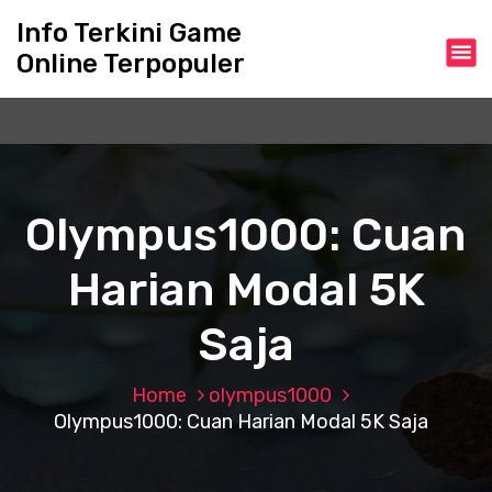
S
Info Terkini Game
k
Online Terpopuler
i
p
t
o
c
o
n
Olympus1000: Cuan
t
e
Harian Modal 5K
n
t
Saja
Home
olympus1000
Olympus1000: Cuan Harian Modal 5K Saja