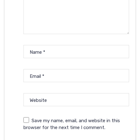
Name
*
Email
*
Website
Save my name, email, and website in this
browser for the next time I comment.