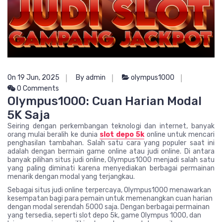
On 19 Jun, 2025
By admin
olympus1000
0 Comments
Olympus1000: Cuan Harian Modal
5K Saja
Seiring dengan perkembangan teknologi dan internet, banyak
orang mulai beralih ke dunia
slot depo 5k
online untuk mencari
penghasilan tambahan. Salah satu cara yang populer saat ini
adalah dengan bermain game online atau judi online. Di antara
banyak pilihan situs judi online, Olympus1000 menjadi salah satu
yang paling diminati karena menyediakan berbagai permainan
menarik dengan modal yang terjangkau.
Sebagai situs judi online terpercaya, Olympus1000 menawarkan
kesempatan bagi para pemain untuk memenangkan cuan harian
dengan modal serendah 5000 saja. Dengan berbagai permainan
yang tersedia, seperti slot depo 5k, game Olympus 1000, dan