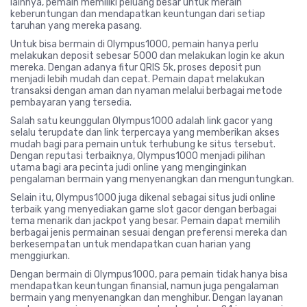
lainnya, pemain memiliki peluang besar untuk meraih
keberuntungan dan mendapatkan keuntungan dari setiap
taruhan yang mereka pasang.
Untuk bisa bermain di Olympus1000, pemain hanya perlu
melakukan deposit sebesar 5000 dan melakukan login ke akun
mereka. Dengan adanya fitur QRIS 5k, proses deposit pun
menjadi lebih mudah dan cepat. Pemain dapat melakukan
transaksi dengan aman dan nyaman melalui berbagai metode
pembayaran yang tersedia.
Salah satu keunggulan Olympus1000 adalah link gacor yang
selalu terupdate dan link terpercaya yang memberikan akses
mudah bagi para pemain untuk terhubung ke situs tersebut.
Dengan reputasi terbaiknya, Olympus1000 menjadi pilihan
utama bagi ara pecinta judi online yang menginginkan
pengalaman bermain yang menyenangkan dan menguntungkan.
Selain itu, Olympus1000 juga dikenal sebagai situs judi online
terbaik yang menyediakan game slot gacor dengan berbagai
tema menarik dan jackpot yang besar. Pemain dapat memilih
berbagai jenis permainan sesuai dengan preferensi mereka dan
berkesempatan untuk mendapatkan cuan harian yang
menggiurkan.
Dengan bermain di Olympus1000, para pemain tidak hanya bisa
mendapatkan keuntungan finansial, namun juga pengalaman
bermain yang menyenangkan dan menghibur. Dengan layanan