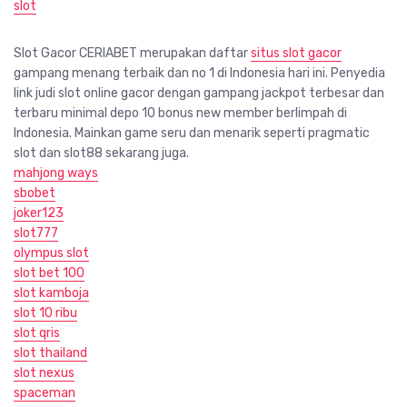
slot
Slot Gacor CERIABET merupakan daftar
situs slot gacor
gampang menang terbaik dan no 1 di Indonesia hari ini. Penyedia
link judi slot online gacor dengan gampang jackpot terbesar dan
terbaru minimal depo 10 bonus new member berlimpah di
Indonesia. Mainkan game seru dan menarik seperti pragmatic
slot dan slot88 sekarang juga.
mahjong ways
sbobet
joker123
slot777
olympus slot
slot bet 100
slot kamboja
slot 10 ribu
slot qris
slot thailand
slot nexus
spaceman