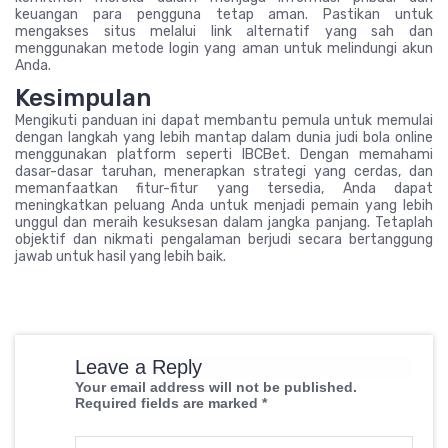
keuangan para pengguna tetap aman. Pastikan untuk
mengakses situs melalui link alternatif yang sah dan
menggunakan metode login yang aman untuk melindungi akun
Anda.
Kesimpulan
Mengikuti panduan ini dapat membantu pemula untuk memulai
dengan langkah yang lebih mantap dalam dunia judi bola online
menggunakan platform seperti IBCBet. Dengan memahami
dasar-dasar taruhan, menerapkan strategi yang cerdas, dan
memanfaatkan fitur-fitur yang tersedia, Anda dapat
meningkatkan peluang Anda untuk menjadi pemain yang lebih
unggul dan meraih kesuksesan dalam jangka panjang. Tetaplah
objektif dan nikmati pengalaman berjudi secara bertanggung
jawab untuk hasil yang lebih baik.
Leave a Reply
Your email address will not be published.
Required fields are marked
*