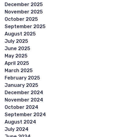
December 2025
November 2025
October 2025
September 2025
August 2025
July 2025
June 2025
May 2025
April 2025
March 2025
February 2025
January 2025
December 2024
November 2024
October 2024
September 2024
August 2024
July 2024
June 2024