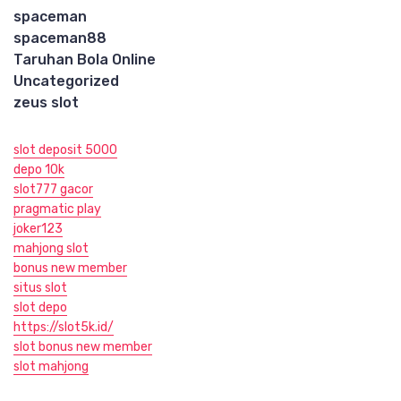
spaceman
spaceman88
Taruhan Bola Online
Uncategorized
zeus slot
slot deposit 5000
depo 10k
slot777 gacor
pragmatic play
joker123
mahjong slot
bonus new member
situs slot
slot depo
https://slot5k.id/
slot bonus new member
slot mahjong