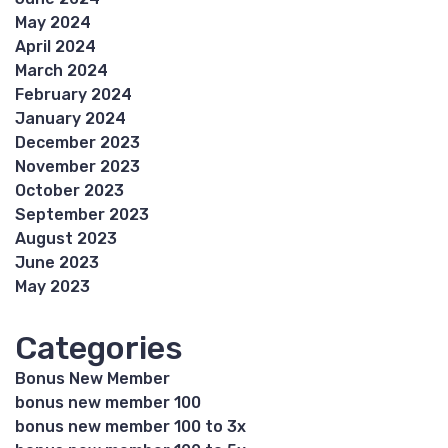
May 2024
April 2024
March 2024
February 2024
January 2024
December 2023
November 2023
October 2023
September 2023
August 2023
June 2023
May 2023
Categories
Bonus New Member
bonus new member 100
bonus new member 100 to 3x