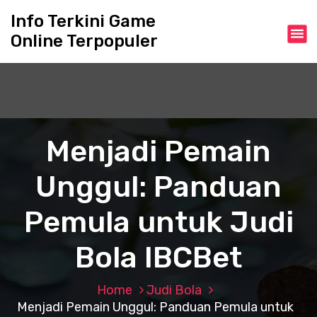
S
Info Terkini Game
k
Online Terpopuler
i
p
t
o
c
o
n
Menjadi Pemain
t
e
Unggul: Panduan
n
t
Pemula untuk Judi
Bola IBCBet
Home
Judi Bola
Menjadi Pemain Unggul: Panduan Pemula untuk