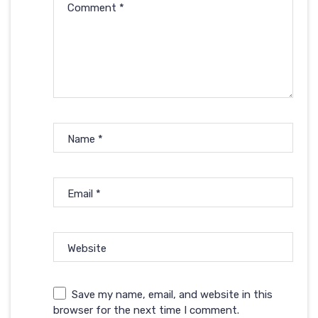
Comment
*
Name
*
Email
*
Website
Save my name, email, and website in this
browser for the next time I comment.