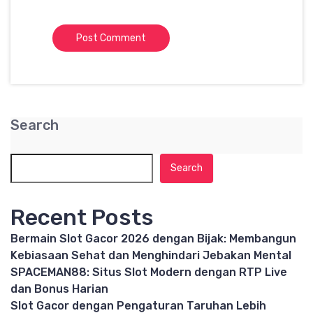
Search
Search
Recent Posts
Bermain Slot Gacor 2026 dengan Bijak: Membangun
Kebiasaan Sehat dan Menghindari Jebakan Mental
SPACEMAN88: Situs Slot Modern dengan RTP Live
dan Bonus Harian
Slot Gacor dengan Pengaturan Taruhan Lebih