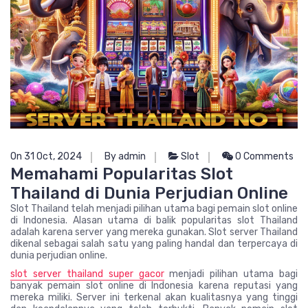
On 31 Oct, 2024
By admin
Slot
0 Comments
Memahami Popularitas Slot
Thailand di Dunia Perjudian Online
Slot Thailand telah menjadi pilihan utama bagi pemain slot online
di Indonesia. Alasan utama di balik popularitas slot Thailand
adalah karena server yang mereka gunakan. Slot server Thailand
dikenal sebagai salah satu yang paling handal dan terpercaya di
dunia perjudian online.
slot server thailand super gacor
menjadi pilihan utama bagi
banyak pemain slot online di Indonesia karena reputasi yang
mereka miliki. Server ini terkenal akan kualitasnya yang tinggi