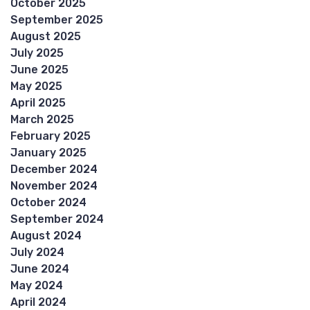
October 2025
September 2025
August 2025
July 2025
June 2025
May 2025
April 2025
March 2025
February 2025
January 2025
December 2024
November 2024
October 2024
September 2024
August 2024
July 2024
June 2024
May 2024
April 2024