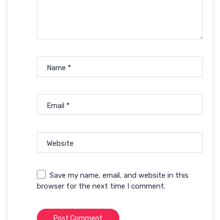
Name
*
Email
*
Website
Save my name, email, and website in this
browser for the next time I comment.