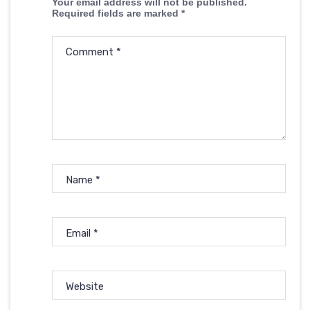
Your email address will not be published.
Required fields are marked
*
Comment
*
Name
*
Email
*
Website