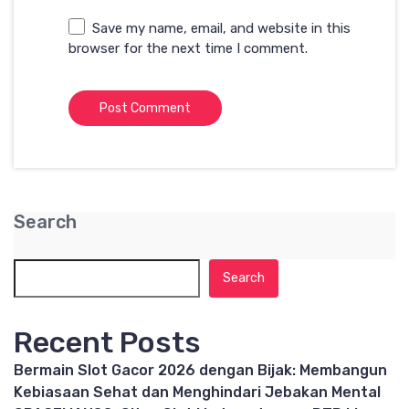
Save my name, email, and website in this
browser for the next time I comment.
Search
Search
Recent Posts
Bermain Slot Gacor 2026 dengan Bijak: Membangun
Kebiasaan Sehat dan Menghindari Jebakan Mental