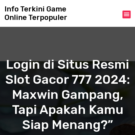
S
Info Terkini Game
k
Online Terpopuler
i
p
t
o
c
o
n
Login di Situs Resmi
t
e
Slot Gacor 777 2024:
n
t
Maxwin Gampang,
Tapi Apakah Kamu
Siap Menang?”