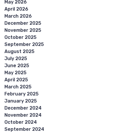
May 2026
April 2026
March 2026
December 2025
November 2025
October 2025
September 2025
August 2025
July 2025
June 2025
May 2025
April 2025
March 2025
February 2025
January 2025
December 2024
November 2024
October 2024
September 2024