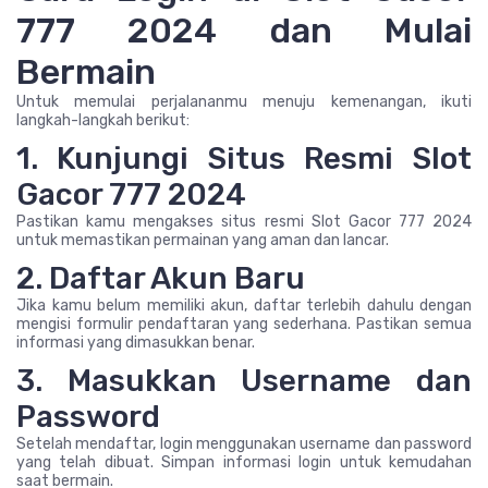
777 2024 dan Mulai
Bermain
Untuk memulai perjalananmu menuju kemenangan, ikuti
langkah-langkah berikut:
1. Kunjungi Situs Resmi Slot
Gacor 777 2024
Pastikan kamu mengakses situs resmi Slot Gacor 777 2024
untuk memastikan permainan yang aman dan lancar.
2. Daftar Akun Baru
Jika kamu belum memiliki akun, daftar terlebih dahulu dengan
mengisi formulir pendaftaran yang sederhana. Pastikan semua
informasi yang dimasukkan benar.
3. Masukkan Username dan
Password
Setelah mendaftar, login menggunakan username dan password
yang telah dibuat. Simpan informasi login untuk kemudahan
saat bermain.