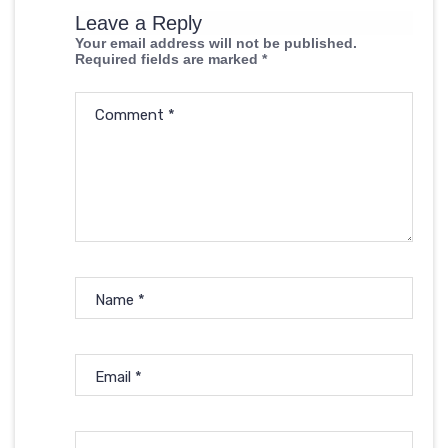
Leave a Reply
Your email address will not be published.
Required fields are marked
*
Comment
*
Name
*
Email
*