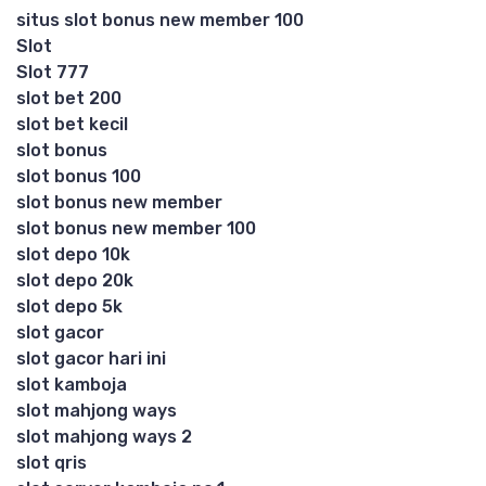
situs slot bonus new member 100
Slot
Slot 777
slot bet 200
slot bet kecil
slot bonus
slot bonus 100
slot bonus new member
slot bonus new member 100
slot depo 10k
slot depo 20k
slot depo 5k
slot gacor
slot gacor hari ini
slot kamboja
slot mahjong ways
slot mahjong ways 2
slot qris