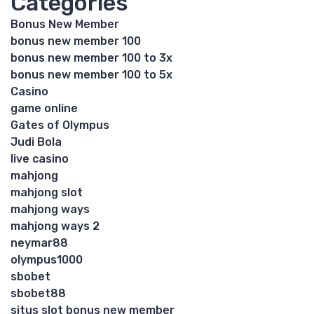
Categories
Bonus New Member
bonus new member 100
bonus new member 100 to 3x
bonus new member 100 to 5x
Casino
game online
Gates of Olympus
Judi Bola
live casino
mahjong
mahjong slot
mahjong ways
mahjong ways 2
neymar88
olympus1000
sbobet
sbobet88
situs slot bonus new member