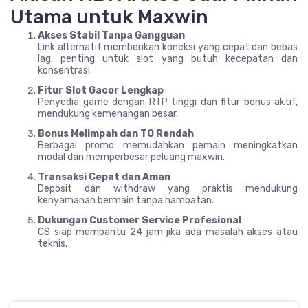
Utama untuk Maxwin
Akses Stabil Tanpa Gangguan
Link alternatif memberikan koneksi yang cepat dan bebas
lag, penting untuk slot yang butuh kecepatan dan
konsentrasi.
Fitur Slot Gacor Lengkap
Penyedia game dengan RTP tinggi dan fitur bonus aktif,
mendukung kemenangan besar.
Bonus Melimpah dan TO Rendah
Berbagai promo memudahkan pemain meningkatkan
modal dan memperbesar peluang maxwin.
Transaksi Cepat dan Aman
Deposit dan withdraw yang praktis mendukung
kenyamanan bermain tanpa hambatan.
Dukungan Customer Service Profesional
CS siap membantu 24 jam jika ada masalah akses atau
teknis.