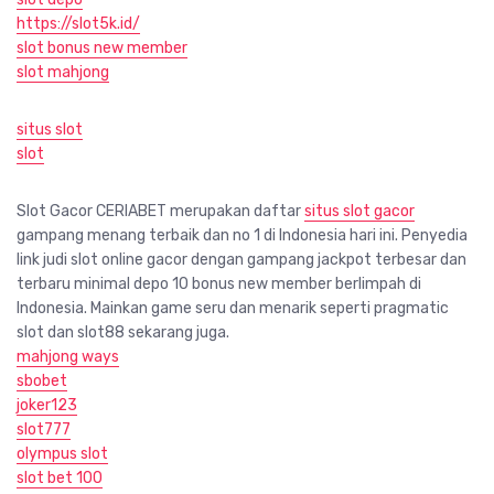
https://slot5k.id/
slot bonus new member
slot mahjong
situs slot
slot
Slot Gacor CERIABET merupakan daftar
situs slot gacor
gampang menang terbaik dan no 1 di Indonesia hari ini. Penyedia
link judi slot online gacor dengan gampang jackpot terbesar dan
terbaru minimal depo 10 bonus new member berlimpah di
Indonesia. Mainkan game seru dan menarik seperti pragmatic
slot dan slot88 sekarang juga.
mahjong ways
sbobet
joker123
slot777
olympus slot
slot bet 100