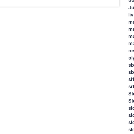
Ga
Ju
li
m
ma
ma
ma
n
ol
sb
s
si
si
Sl
Sl
sl
sl
sl
sl