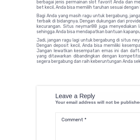
berbagai jenis permainan slot favorit Anda dan m
bet kecil, Anda bisa memilih taruhan sesuai denga
Bagi Anda yang masih ragu untuk bergabung, jang
terbaik di bidangnya. Dengan dukungan dari provi
kecurangan. Situs neymar88 juga menyediakan 
sehingga Anda bisa mendapatkan bantuan kapanpu
Jadi, jangan ragu lagi untuk bergabung di situs ney
Dengan deposit kecil, Anda bisa memiliki kesem
Jangan lewatkan kesempatan emas ini dan daft
yang ditawarkan dibandingkan dengan kompetitor
segera bergabung dan raih keberuntungan Anda se
Leave a Reply
Your email address will not be publishe
Comment
*