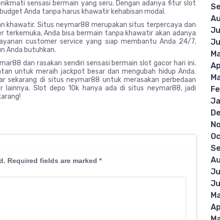
enikmati sensasi bermain yang seru. Dengan adanya fitur slot
S
n budget Anda tanpa harus khawatir kehabisan modal.
Au
an khawatir. Situs neymar88 merupakan situs terpercaya dan
Ju
der terkemuka, Anda bisa bermain tanpa khawatir akan adanya
layanan customer service yang siap membantu Anda 24/7,
Ju
n Anda butuhkan.
Ma
mar88 dan rasakan sendiri sensasi bermain slot gacor hari ini.
Ap
patan untuk meraih jackpot besar dan mengubah hidup Anda.
Ma
ar sekarang di situs neymar88 untuk merasakan perbedaan
 lainnya. Slot depo 10k hanya ada di situs neymar88, jadi
Fe
karang!
Ja
D
N
Oc
S
Au
d.
Required fields are marked
*
Ju
Ju
Ma
Ap
Ma