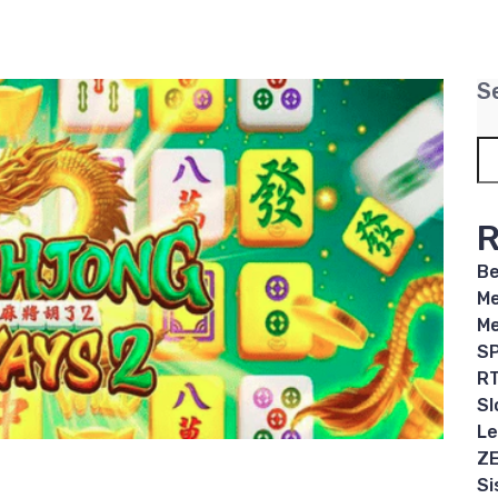
S
R
Be
Me
Me
SP
RT
Sl
Le
ZE
Si