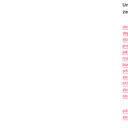
Un
ze
sl
de
sl
pr
jo
ma
bo
sit
sl
htt
sl
sl
sit
slo