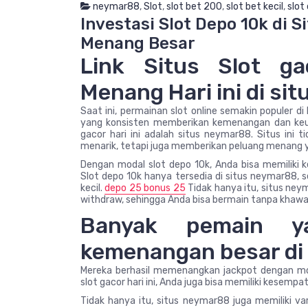
neymar88
,
Slot
,
slot bet 200
,
slot bet kecil
,
slot
Investasi Slot Depo 10k di
Menang Besar
Link Situs Slot g
Menang Hari ini di si
Saat ini, permainan slot online semakin populer di
yang konsisten memberikan kemenangan dan keunt
gacor hari ini adalah situs neymar88. Situs ini
menarik, tetapi juga memberikan peluang menang ya
Dengan modal slot depo 10k, Anda bisa memiliki
Slot depo 10k hanya tersedia di situs neymar88, 
kecil.
depo 25 bonus 25
Tidak hanya itu, situs ne
withdraw, sehingga Anda bisa bermain tanpa khawat
Banyak pemain y
kemenangan besar di 
Mereka berhasil memenangkan jackpot dengan mo
slot gacor hari ini, Anda juga bisa memiliki kesem
Tidak hanya itu, situs neymar88 juga memiliki va