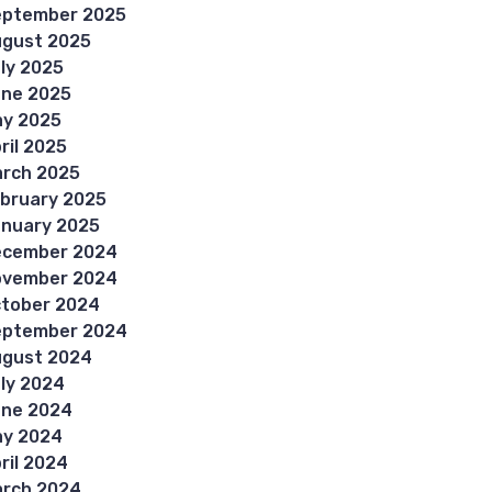
eptember 2025
gust 2025
ly 2025
ne 2025
y 2025
ril 2025
rch 2025
bruary 2025
nuary 2025
ecember 2024
ovember 2024
tober 2024
eptember 2024
gust 2024
ly 2024
ne 2024
y 2024
ril 2024
rch 2024