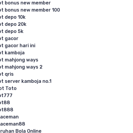
ot bonus new member
ot bonus new member 100
ot depo 10k
ot depo 20k
ot depo 5k
ot gacor
ot gacor hari ini
ot kamboja
ot mahjong ways
ot mahjong ways 2
ot qris
ot server kamboja no.1
ot Toto
ot777
ot88
ot888
paceman
paceman88
ruhan Bola Online