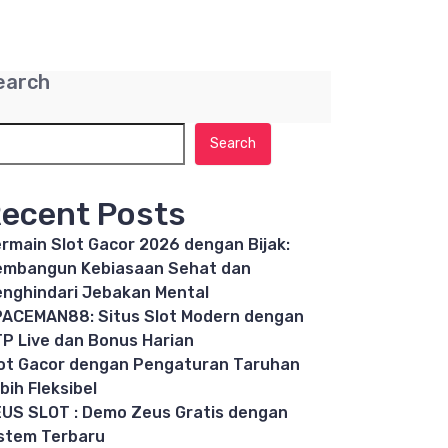
earch
Search
ecent Posts
rmain Slot Gacor 2026 dengan Bijak:
mbangun Kebiasaan Sehat dan
nghindari Jebakan Mental
ACEMAN88: Situs Slot Modern dengan
P Live dan Bonus Harian
ot Gacor dengan Pengaturan Taruhan
bih Fleksibel
US SLOT : Demo Zeus Gratis dengan
stem Terbaru