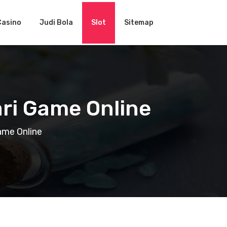
Casino
Judi Bola
Slot
Sitemap
dari Game Online
Game Online