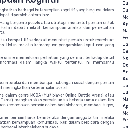
Ju
Ju
ngkatkan berbagai keterampilan kognitif yang berguna dalam
pat diperoleh antara lain:
Ma
yang bergenre puzzle atau strategi, menuntut pemain untuk
Ap
. Hal ini dapat melatih kemampuan analisis dan pemecahan
Ma
ta.
Fe
atau kompetitif seringkali menuntut pemain untuk membuat
Ja
an. Hal ini melatih kemampuan pengambilan keputusan yang
D
e online memerlukan perhatian yang cermat terhadap detail
N
nformasi dalam jangka waktu tertentu. Ini membantu
Oc
S
Au
 berinteraksi dan membangun hubungan sosial dengan pemain
Ju
at meningkatkan keterampilan sosial:
Ju
ma dalam genre MOBA (Multiplayer Online Battle Arena) atau
Ma
ng Game), mengharuskan pemain untuk bekerja sama dalam tim
tkan kemampuan pemain dalam berkolaborasi, membagi tugas,
Ap
Ma
ame, pemain harus berinteraksi dengan anggota tim melalui
Fe
katkan kemampuan komunikasi, baik dalam berbicara dengan
Ja
 berbagai latar belakang budaya.