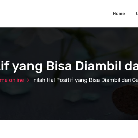
Home
tif yang Bisa Diambil 
me online
Inilah Hal Positif yang Bisa Diambil dari 