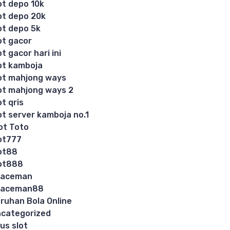
ot depo 10k
ot depo 20k
ot depo 5k
ot gacor
ot gacor hari ini
ot kamboja
ot mahjong ways
ot mahjong ways 2
ot qris
ot server kamboja no.1
ot Toto
ot777
ot88
ot888
paceman
paceman88
ruhan Bola Online
categorized
us slot