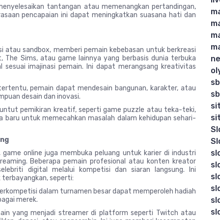
l menyelesaikan tantangan atau memenangkan pertandingan,
m
rasaan pencapaian ini dapat meningkatkan suasana hati dan
ma
ma
ma
si atau sandbox, memberi pemain kebebasan untuk berkreasi
t, The Sims, atau game lainnya yang berbasis dunia terbuka
n
sesuai imajinasi pemain. Ini dapat merangsang kreativitas
ol
sb
ertentu, pemain dapat mendesain bangunan, karakter, atau
s
puan desain dan inovasi.
si
tut pemikiran kreatif, seperti game puzzle atau teka-teki,
si
ra baru untuk memecahkan masalah dalam kehidupan sehari-
Sl
ing
Sl
sl
i, game online juga membuka peluang untuk karier di industri
reaming. Beberapa pemain profesional atau konten kreator
sl
briti digital melalui kompetisi dan siaran langsung. Ini
sl
 terbayangkan, seperti:
sl
berkompetisi dalam turnamen besar dapat memperoleh hadiah
bagai merek.
sl
sl
ain yang menjadi streamer di platform seperti Twitch atau