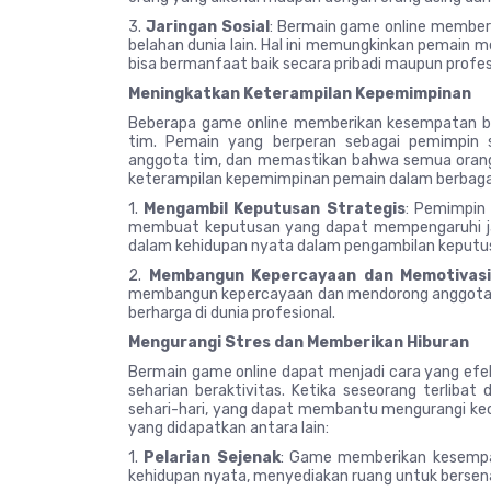
3.
Jaringan Sosial
: Bermain game online member
belahan dunia lain. Hal ini memungkinkan pemain 
bisa bermanfaat baik secara pribadi maupun profes
Meningkatkan Keterampilan Kepemimpinan
Beberapa game online memberikan kesempatan b
tim. Pemain yang berperan sebagai pemimpin 
anggota tim, dan memastikan bahwa semua orang b
keterampilan kepemimpinan pemain dalam berbagai 
1.
Mengambil Keputusan Strategis
: Pemimpin
membuat keputusan yang dapat mempengaruhi jal
dalam kehidupan nyata dalam pengambilan keputus
2.
Membangun Kepercayaan dan Memotivasi
membangun kepercayaan dan mendorong anggota ti
berharga di dunia profesional.
Mengurangi Stres dan Memberikan Hiburan
Bermain game online dapat menjadi cara yang efe
seharian beraktivitas. Ketika seseorang terlibat
sehari-hari, yang dapat membantu mengurangi k
yang didapatkan antara lain:
1.
Pelarian Sejenak
: Game memberikan kesempata
kehidupan nyata, menyediakan ruang untuk berse