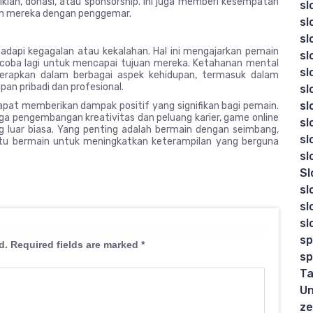
klan, donasi, atau sponsorship. Ini juga memberi kesempatan
sl
an mereka dengan penggemar.
sl
sl
adapi kegagalan atau kekalahan. Hal ini mengajarkan pemain
sl
encoba lagi untuk mencapai tujuan mereka. Ketahanan mental
sl
terapkan dalam berbagai aspek kehidupan, termasuk dalam
n pribadi dan profesional.
sl
sl
 dapat memberikan dampak positif yang signifikan bagi pemain.
ngga pengembangan kreativitas dan peluang karier, game online
sl
 luar biasa. Yang penting adalah bermain dengan seimbang,
sl
u bermain untuk meningkatkan keterampilan yang berguna
sl
Sl
sl
sl
sl
s
d.
Required fields are marked
*
s
Ta
Un
ze