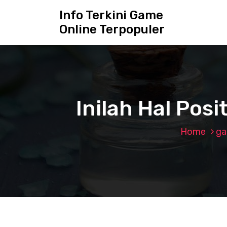
S
Info Terkini Game
k
Online Terpopuler
i
p
t
o
c
o
n
Inilah Hal Posi
t
e
n
Home
ga
t