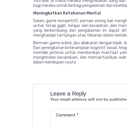
YouTube, di mana mereka menghasilkan uang dari i
bagi mereka untuk berbagi pengalaman dan keahli
Meningkatkan Ketahanan Mental
Dalam game kompetitif, pemain sering kali mengh
untuk tetap gigih, belajar dari kesalahan, dan m
yang berkembang dari pengalaman ini dapat di
menghadapi tantangan atau tekanan dalam kehidupa
Bermain game online, jika dilakukan dengan bijak,
Dari peningkatan keterampilan kognitif, sosial, hi
memiliki potensi untuk memberikan manfaat yang
menghindari kecanduan, dan memanfaatkan wakt
dalam kehidupan nyata
Leave a Reply
Your email address will not be publishe
Comment
*