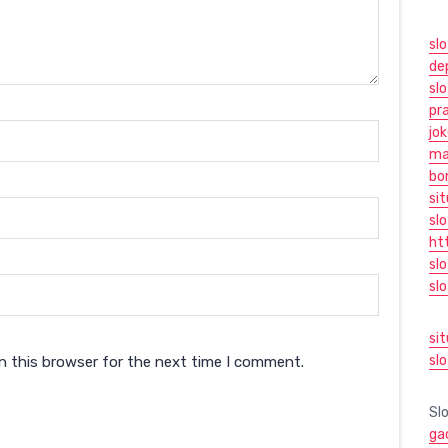
sl
de
sl
pr
jo
ma
bo
sit
sl
htt
sl
sl
sit
slo
n this browser for the next time I comment.
Sl
ga