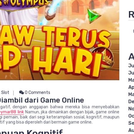
R
A
Ju
Ju
Ma
Ap
,
Slot
0 Comments
Ma
 Diambil dari Game Online
D
negatif, dengan anggapan bahwa mereka bisa menyebabkan
N
eymar88 link
Namun, jika dimainkan dengan bijak, game online
Oc
pemain, baik dari segi keterampilan sosial, kognitif, maupun
if yang bisa diperoleh dari bermain game online.
S
Au
puan Kognitif