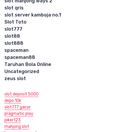
slot mahjong ways 2
slot qris
slot server kamboja no.1
Slot Toto
slot777
slot88
slot888
spaceman
spaceman88
Taruhan Bola Online
Uncategorized
zeus slot
slot deposit 5000
depo 10k
slot777 gacor
pragmatic play
joker123
mahjong slot