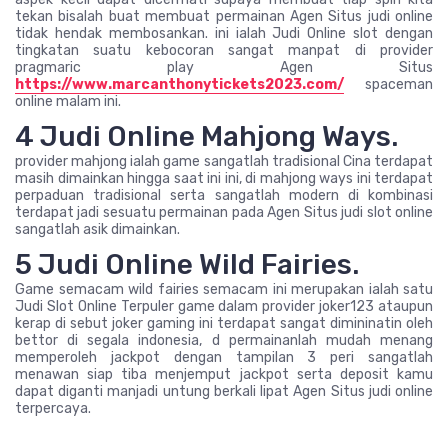
tekan bisalah buat membuat permainan Agen Situs judi online
tidak hendak membosankan. ini ialah Judi Online slot dengan
tingkatan suatu kebocoran sangat manpat di provider
pragmaric play Agen Situs
https://www.marcanthonytickets2023.com/
spaceman
online malam ini.
4 Judi Online Mahjong Ways.
provider mahjong ialah game sangatlah tradisional Cina terdapat
masih dimainkan hingga saat ini ini, di mahjong ways ini terdapat
perpaduan tradisional serta sangatlah modern di kombinasi
terdapat jadi sesuatu permainan pada Agen Situs judi slot online
sangatlah asik dimainkan.
5 Judi Online Wild Fairies.
Game semacam wild fairies semacam ini merupakan ialah satu
Judi Slot Online Terpuler game dalam provider joker123 ataupun
kerap di sebut joker gaming ini terdapat sangat dimininatin oleh
bettor di segala indonesia, d permainanlah mudah menang
memperoleh jackpot dengan tampilan 3 peri sangatlah
menawan siap tiba menjemput jackpot serta deposit kamu
dapat diganti manjadi untung berkali lipat Agen Situs judi online
terpercaya.