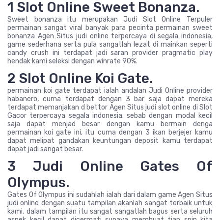
1 Slot Online Sweet Bonanza.
Sweet bonanza itu merupakan Judi Slot Online Terpuler
permainan sangat viral banyak para pecinta permainan sweet
bonanza Agen Situs judi online terpercaya di segala indonesia,
game sederhana serta pula sangatlah lezat di mainkan seperti
candy crush ini terdapat jadi saran provider pragmatic play
hendak kami seleksi dengan winrate 90%.
2 Slot Online Koi Gate.
permainan koi gate terdapat ialah andalan Judi Online provider
habanero, cuma terdapat dengan 3 bar saja dapat mereka
terdapat memanjakan d bettor Agen Situs judi slot online di Slot
Gacor terpercaya segala indonesia. sebab dengan modal kecil
saja dapat menjad besar dengan kamu bermain denga
permainan koi gate ini, itu cuma dengan 3 ikan berjejer kamu
dapat melipat gandakan keuntungan deposit kamu terdapat
dapat jadi sangat besar.
3 Judi Online Gates Of
Olympus.
Gates Of Olympus ini sudahlah ialah dari dalam game Agen Situs
judi online dengan suatu tampilan akanlah sangat terbaik untuk
kami. dalam tampilan itu sangat sangatlah bagus serta seluruh
aspek kecil dapat dicermati supaya membuat tiap spin kita