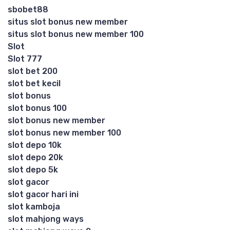
sbobet88
situs slot bonus new member
situs slot bonus new member 100
Slot
Slot 777
slot bet 200
slot bet kecil
slot bonus
slot bonus 100
slot bonus new member
slot bonus new member 100
slot depo 10k
slot depo 20k
slot depo 5k
slot gacor
slot gacor hari ini
slot kamboja
slot mahjong ways