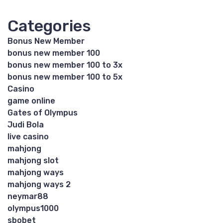
Categories
Bonus New Member
bonus new member 100
bonus new member 100 to 3x
bonus new member 100 to 5x
Casino
game online
Gates of Olympus
Judi Bola
live casino
mahjong
mahjong slot
mahjong ways
mahjong ways 2
neymar88
olympus1000
sbobet