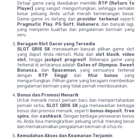
Setiap game yang disediakan memiliki
RTP (Return to
Player)
yang sangat menguntungkan, sehingga semakin
besar peluang Anda untuk meraih kemenangan besar.
Game-game ini datang dari
provider terkenal
seperti
Pragmatic Play
,
PG Soft
,
Habanero
, dan banyak lagi,
yang menjamin kualitas dan pengalaman bermain yang
seru.
Beragam Slot Gacor yang Tersedia
SLOT QRIS 5K
menawarkan banyak pilihan game slot
yang dapat Anda nikmati. Mulai dari
slot klasik
,
video
slot
, hingga
jackpot progresif
. Beberapa game yang
terkenal di antaranya adalah
Gates of Olympus
,
Sweet
Bonanza
, dan
Spaceman
, yang semuanya terkenal
dengan
RTP tinggi
dan
fitur bonus
yang
menguntungkan. Pilihan game yang beragam memberikan
pengalaman bermain yang tidak pernah membosankan.
Bonus dan Promosi Menarik
Untuk menarik minat pemain baru dan mempertahankan
pemain setia,
SLOT QRIS 5K
juga menawarkan berbagai
bonus dan promosi menarik, seperti
bonus deposit
,
free
spins
, dan
cashback
. Dengan berbagai penawaran bonus
ini, Anda bisa meningkatkan peluang untuk menang besar
dan memaksimalkan pengalaman bermain di situs ini.
Kemudahan Akses dan Keamanan Terjamin