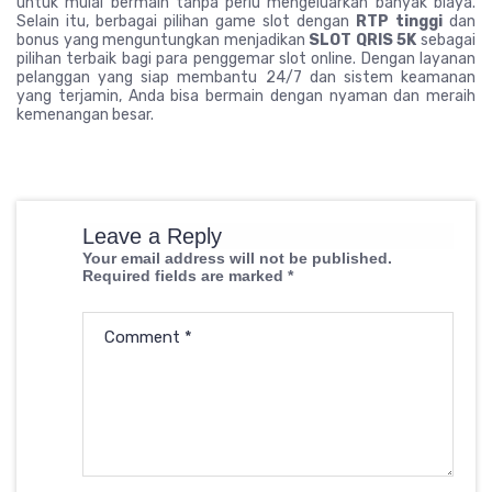
untuk mulai bermain tanpa perlu mengeluarkan banyak biaya.
Selain itu, berbagai pilihan game slot dengan
RTP tinggi
dan
bonus yang menguntungkan menjadikan
SLOT QRIS 5K
sebagai
pilihan terbaik bagi para penggemar slot online. Dengan layanan
pelanggan yang siap membantu 24/7 dan sistem keamanan
yang terjamin, Anda bisa bermain dengan nyaman dan meraih
kemenangan besar.
Leave a Reply
Your email address will not be published.
Required fields are marked
*
Comment
*