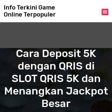
S
Info Terkini Game
k
Online Terpopuler
i
p
t
o
c
o
n
Cara Deposit 5K
t
e
dengan QRIS di
n
t
SLOT QRIS 5K dan
Menangkan Jackpot
Besar