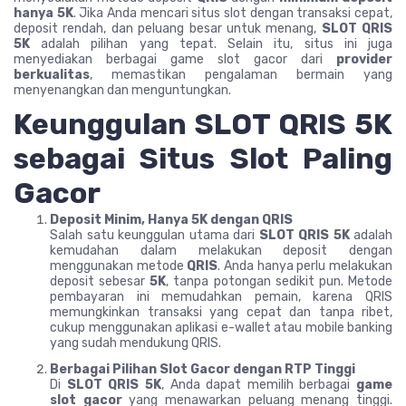
hanya 5K
. Jika Anda mencari situs slot dengan transaksi cepat,
deposit rendah, dan peluang besar untuk menang,
SLOT QRIS
5K
adalah pilihan yang tepat. Selain itu, situs ini juga
menyediakan berbagai game slot gacor dari
provider
berkualitas
, memastikan pengalaman bermain yang
menyenangkan dan menguntungkan.
Keunggulan SLOT QRIS 5K
sebagai Situs Slot Paling
Gacor
Deposit Minim, Hanya 5K dengan QRIS
Salah satu keunggulan utama dari
SLOT QRIS 5K
adalah
kemudahan dalam melakukan deposit dengan
menggunakan metode
QRIS
. Anda hanya perlu melakukan
deposit sebesar
5K
, tanpa potongan sedikit pun. Metode
pembayaran ini memudahkan pemain, karena QRIS
memungkinkan transaksi yang cepat dan tanpa ribet,
cukup menggunakan aplikasi e-wallet atau mobile banking
yang sudah mendukung QRIS.
Berbagai Pilihan Slot Gacor dengan RTP Tinggi
Di
SLOT QRIS 5K
, Anda dapat memilih berbagai
game
slot gacor
yang menawarkan peluang menang tinggi.