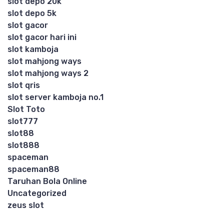
slot depo 20k
slot depo 5k
slot gacor
slot gacor hari ini
slot kamboja
slot mahjong ways
slot mahjong ways 2
slot qris
slot server kamboja no.1
Slot Toto
slot777
slot88
slot888
spaceman
spaceman88
Taruhan Bola Online
Uncategorized
zeus slot