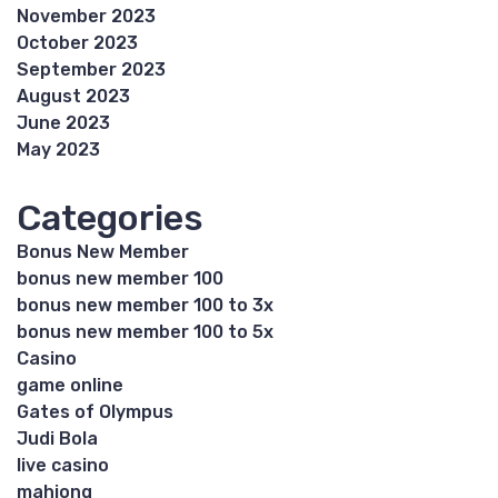
November 2023
October 2023
September 2023
August 2023
June 2023
May 2023
Categories
Bonus New Member
bonus new member 100
bonus new member 100 to 3x
bonus new member 100 to 5x
Casino
game online
Gates of Olympus
Judi Bola
live casino
mahjong