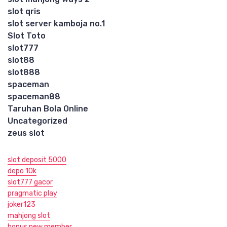
slot qris
slot server kamboja no.1
Slot Toto
slot777
slot88
slot888
spaceman
spaceman88
Taruhan Bola Online
Uncategorized
zeus slot
slot deposit 5000
depo 10k
slot777 gacor
pragmatic play
joker123
mahjong slot
bonus new member