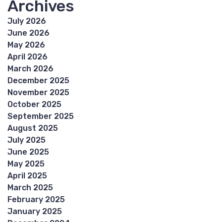
Archives
July 2026
June 2026
May 2026
April 2026
March 2026
December 2025
November 2025
October 2025
September 2025
August 2025
July 2025
June 2025
May 2025
April 2025
March 2025
February 2025
January 2025