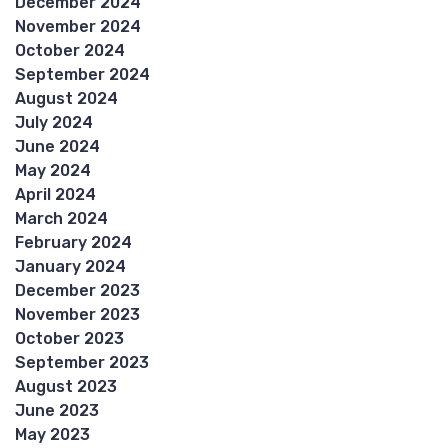
December 2024
November 2024
October 2024
September 2024
August 2024
July 2024
June 2024
May 2024
April 2024
March 2024
February 2024
January 2024
December 2023
November 2023
October 2023
September 2023
August 2023
June 2023
May 2023