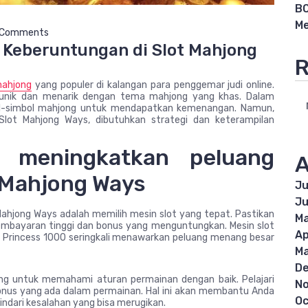
BO
Me
 Comments
 Keberuntungan di Slot Mahjong
R
ahjong
yang populer di kalangan para penggemar judi online.
 unik dan menarik dengan tema mahjong yang khas. Dalam
ol-simbol mahjong untuk mendapatkan kemenangan. Namun,
lot Mahjong Ways, dibutuhkan strategi dan keterampilan
k meningkatkan peluang
A
 Mahjong Ways
Ju
Ju
ahjong Ways adalah memilih mesin slot yang tepat. Pastikan
Ma
pembayaran tinggi dan bonus yang menguntungkan. Mesin slot
Ap
t Princess 1000 seringkali menawarkan peluang menang besar
Ma
D
ng untuk memahami aturan permainan dengan baik. Pelajari
N
 bonus yang ada dalam permainan. Hal ini akan membantu Anda
Oc
dari kesalahan yang bisa merugikan.