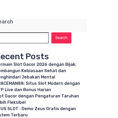
earch
Search
ecent Posts
rmain Slot Gacor 2026 dengan Bijak:
mbangun Kebiasaan Sehat dan
nghindari Jebakan Mental
ACEMAN88: Situs Slot Modern dengan
P Live dan Bonus Harian
ot Gacor dengan Pengaturan Taruhan
bih Fleksibel
US SLOT : Demo Zeus Gratis dengan
stem Terbaru