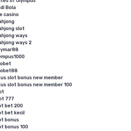
tes of Olympus
di Bola
ve casino
ahjong
hjong slot
hjong ways
hjong ways 2
eymar88
ympus1000
obet
bobet88
tus slot bonus new member
tus slot bonus new member 100
ot
ot 777
ot bet 200
ot bet kecil
ot bonus
ot bonus 100