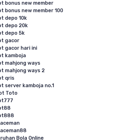
ot bonus new member
ot bonus new member 100
ot depo 10k
ot depo 20k
ot depo 5k
ot gacor
ot gacor hari ini
ot kamboja
ot mahjong ways
ot mahjong ways 2
ot qris
ot server kamboja no.1
ot Toto
ot777
ot88
ot888
paceman
paceman88
ruhan Bola Online