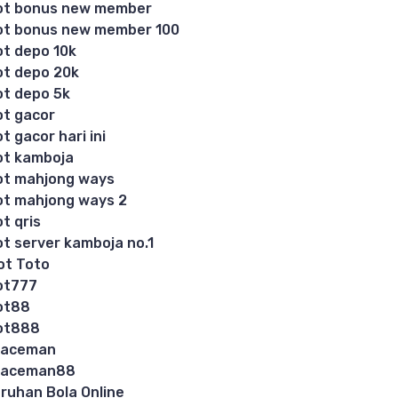
ot bonus new member
ot bonus new member 100
ot depo 10k
ot depo 20k
ot depo 5k
ot gacor
ot gacor hari ini
ot kamboja
ot mahjong ways
ot mahjong ways 2
ot qris
ot server kamboja no.1
ot Toto
ot777
ot88
ot888
paceman
paceman88
ruhan Bola Online