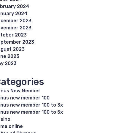
bruary 2024
nuary 2024
ecember 2023
ovember 2023
tober 2023
eptember 2023
gust 2023
ne 2023
y 2023
ategories
onus New Member
nus new member 100
nus new member 100 to 3x
nus new member 100 to 5x
sino
me online