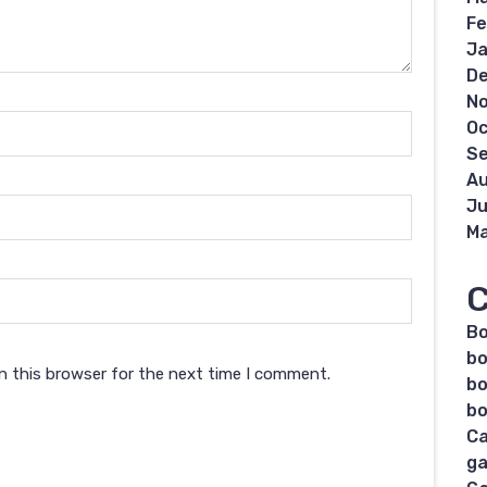
Fe
Ja
D
N
Oc
S
Au
Ju
Ma
C
B
bo
n this browser for the next time I comment.
bo
bo
Ca
ga