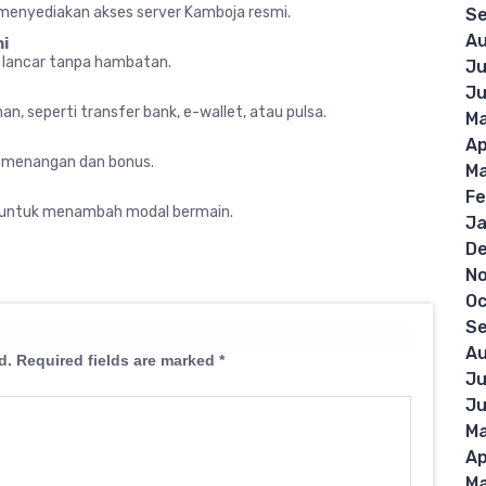
menyediakan akses server Kamboja resmi.
S
Au
mi
si lancar tanpa hambatan.
Ju
Ju
, seperti transfer bank, e-wallet, atau pulsa.
Ma
Ap
emenangan dan bonus.
Ma
Fe
untuk menambah modal bermain.
Ja
D
N
Oc
S
Au
d.
Required fields are marked
*
Ju
Ju
Ma
Ap
Ma