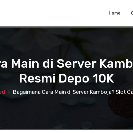
Home
 Main di Server Kamb
Resmi Depo 10K
ed
Bagaimana Cara Main di Server Kamboja? Slot G