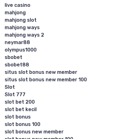
live casino
mahjong
mahjong slot
mahjong ways
mahjong ways 2
neymar88
olympus1000
sbobet
sbobet88
situs slot bonus new member
situs slot bonus new member 100
Slot
Slot 777
slot bet 200
slot bet kecil
slot bonus
slot bonus 100
slot bonus new member