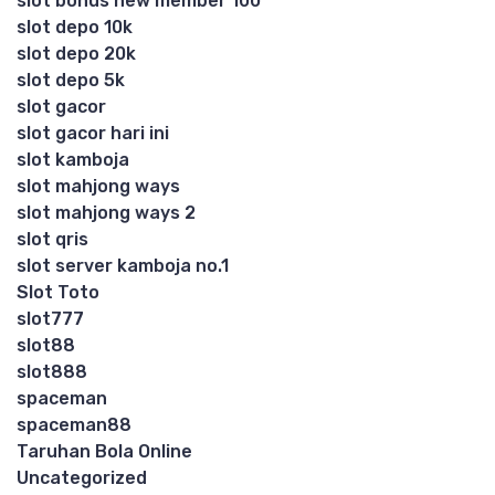
slot bonus new member 100
slot depo 10k
slot depo 20k
slot depo 5k
slot gacor
slot gacor hari ini
slot kamboja
slot mahjong ways
slot mahjong ways 2
slot qris
slot server kamboja no.1
Slot Toto
slot777
slot88
slot888
spaceman
spaceman88
Taruhan Bola Online
Uncategorized