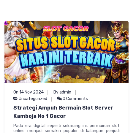
On 14 Nov 2024
By admin
Uncategorized
0 Comments
Strategi Ampuh Bermain Slot Server
Kamboja No 1 Gacor
Pada era digital seperti sekarang ini, permainan slot
online menjadi semakin populer di kalangan penjudi