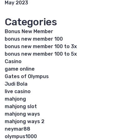
May 2023
Categories
Bonus New Member
bonus new member 100
bonus new member 100 to 3x
bonus new member 100 to 5x
Casino
game online
Gates of Olympus
Judi Bola
live casino
mahjong
mahjong slot
mahjong ways
mahjong ways 2
neymar88
olympus1000