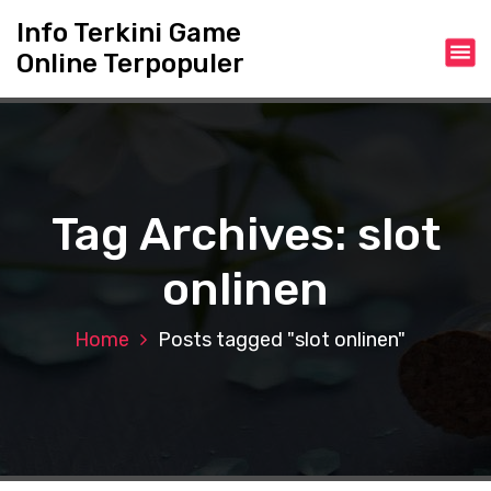
S
Info Terkini Game
k
Online Terpopuler
i
p
t
o
c
o
n
Tag Archives: slot
t
e
onlinen
n
t
Home
Posts tagged "slot onlinen"