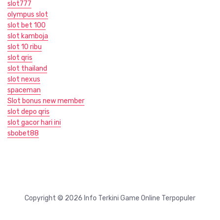
slot777
olympus slot
slot bet 100
slot kamboja
slot 10 ribu
slot qris
slot thailand
slot nexus
spaceman
Slot bonus new member
slot depo qris
slot gacor hari ini
sbobet88
Copyright © 2026 Info Terkini Game Online Terpopuler