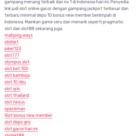
gampang menang terbaik dan no 1 di Indonesia hari ini. Penyedia
link judi slot online gacor dengan gampang jackpot terbesar dan
terbaru minimal depo 10 bonus new member berlimpah di
Indonesia. Mainkan game seru dan menarik seperti pragmatic
slot dan slot88 sekarang juga.
mahjong ways
sbobet
joker123
slot777
olympus slot
slot bet 100
slot kamboja
slot 10 ribu
slot qris
slot thailand
slot nexus
spaceman
Slot bonus new member
slot depo qris
slot gacor hari ini
sbobet88