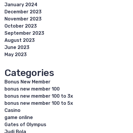
January 2024
December 2023
November 2023
October 2023
September 2023
August 2023
June 2023
May 2023
Categories
Bonus New Member
bonus new member 100
bonus new member 100 to 3x
bonus new member 100 to 5x
Casino
game online
Gates of Olympus
Judi Bola