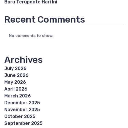
Baru Terupdate Hari Ini
Recent Comments
No comments to show.
Archives
July 2026
June 2026
May 2026
April 2026
March 2026
December 2025
November 2025
October 2025
September 2025