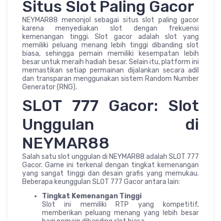
Situs Slot Paling Gacor
NEYMAR88 menonjol sebagai situs slot paling gacor
karena menyediakan slot dengan frekuensi
kemenangan tinggi. Slot gacor adalah slot yang
memiliki peluang menang lebih tinggi dibanding slot
biasa, sehingga pemain memiliki kesempatan lebih
besar untuk meraih hadiah besar. Selain itu, platform ini
memastikan setiap permainan dijalankan secara adil
dan transparan menggunakan sistem Random Number
Generator (RNG).
SLOT 777 Gacor: Slot
Unggulan di
NEYMAR88
Salah satu slot unggulan di NEYMAR88 adalah SLOT 777
Gacor. Game ini terkenal dengan tingkat kemenangan
yang sangat tinggi dan desain grafis yang memukau.
Beberapa keunggulan SLOT 777 Gacor antara lain:
Tingkat Kemenangan Tinggi
Slot ini memiliki RTP yang kompetitif,
memberikan peluang menang yang lebih besar