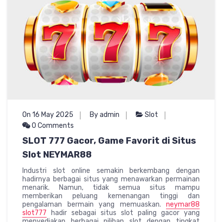
On 16 May 2025
By admin
Slot
0 Comments
SLOT 777 Gacor, Game Favorit di Situs
Slot NEYMAR88
Industri slot online semakin berkembang dengan
hadirnya berbagai situs yang menawarkan permainan
menarik. Namun, tidak semua situs mampu
memberikan peluang kemenangan tinggi dan
pengalaman bermain yang memuaskan.
neymar88
slot777
hadir sebagai situs slot paling gacor yang
menyediakan berbagai pilihan slot dengan tingkat