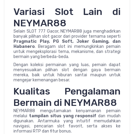
Variasi Slot Lain di
NEYMAR88
Selain SLOT 777 Gacor, NEYMAR88 juga menghadirkan
banyak pilihan slot gacor dari provider ternama seperti
Pragmatic Play, PG Soft, Joker Gaming, dan
Habanero
. Beragam slot ini memungkinkan pemain
untuk mengeksplorasi tema, mekanisme, dan strategi
bermain yang berbeda-beda.
Dengan koleksi permainan yang luas, pemain dapat
menyesuaikan pilihan slot dengan gaya bermain
mereka, baik untuk hiburan santai maupun untuk
mengejar kemenangan besar.
Kualitas Pengalaman
Bermain di NEYMAR88
NEYMAR88 mengutamakan kenyamanan pemain
melalui
tampilan situs yang responsif
dan mudah
digunakan. Antarmuka yang intuitif memudahkan
navigasi, pencarian slot favorit, serta akses ke
informasi RTP dan fitur bonus.