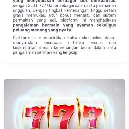
yang menyediakan berbagai slot berkualitas
,
dengan SLOT 777 Gacor sebagai salah satu permainan
unggulan. Dengan tingkat kemenangan tinggi, desain
grafis memukau, fitur bonus menarik, dan sistem
permainan yang adil, platform ini menghadirkan
pengalaman bermain yang nyaman sekaligus
peluang menang yang nyata
.
Platform ini membuktikan bahwa slot online dapat
menyatukan keseruan, estetika visual, dan
kesempatan meraih kemenangan besar dalam satu
pengalaman bermain yang lengkap.