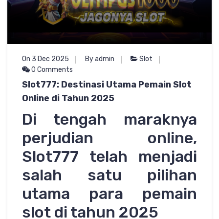
On 3 Dec 2025
By admin
Slot
0 Comments
Slot777: Destinasi Utama Pemain Slot
Online di Tahun 2025
Di tengah maraknya
perjudian online,
Slot777 telah menjadi
salah satu pilihan
utama para pemain
slot di tahun 2025