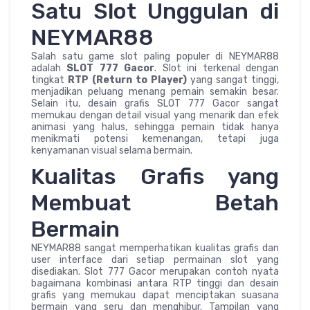
Satu Slot Unggulan di
NEYMAR88
Salah satu game slot paling populer di NEYMAR88
adalah
SLOT 777 Gacor
. Slot ini terkenal dengan
tingkat
RTP (Return to Player)
yang sangat tinggi,
menjadikan peluang menang pemain semakin besar.
Selain itu, desain grafis SLOT 777 Gacor sangat
memukau dengan detail visual yang menarik dan efek
animasi yang halus, sehingga pemain tidak hanya
menikmati potensi kemenangan, tetapi juga
kenyamanan visual selama bermain.
Kualitas Grafis yang
Membuat Betah
Bermain
NEYMAR88 sangat memperhatikan kualitas grafis dan
user interface dari setiap permainan slot yang
disediakan. Slot 777 Gacor merupakan contoh nyata
bagaimana kombinasi antara RTP tinggi dan desain
grafis yang memukau dapat menciptakan suasana
bermain yang seru dan menghibur. Tampilan yang