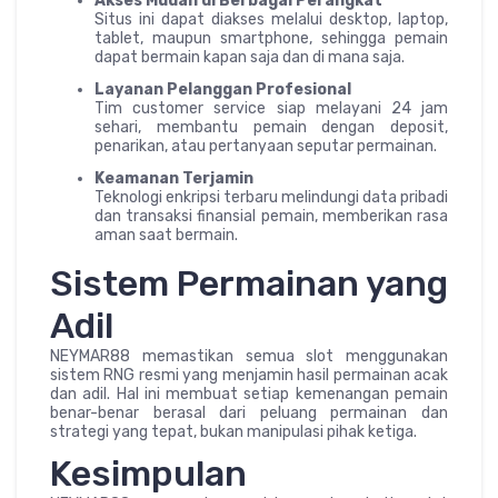
Akses Mudah di Berbagai Perangkat
Situs ini dapat diakses melalui desktop, laptop,
tablet, maupun smartphone, sehingga pemain
dapat bermain kapan saja dan di mana saja.
Layanan Pelanggan Profesional
Tim customer service siap melayani 24 jam
sehari, membantu pemain dengan deposit,
penarikan, atau pertanyaan seputar permainan.
Keamanan Terjamin
Teknologi enkripsi terbaru melindungi data pribadi
dan transaksi finansial pemain, memberikan rasa
aman saat bermain.
Sistem Permainan yang
Adil
NEYMAR88 memastikan semua slot menggunakan
sistem RNG resmi yang menjamin hasil permainan acak
dan adil. Hal ini membuat setiap kemenangan pemain
benar-benar berasal dari peluang permainan dan
strategi yang tepat, bukan manipulasi pihak ketiga.
Kesimpulan