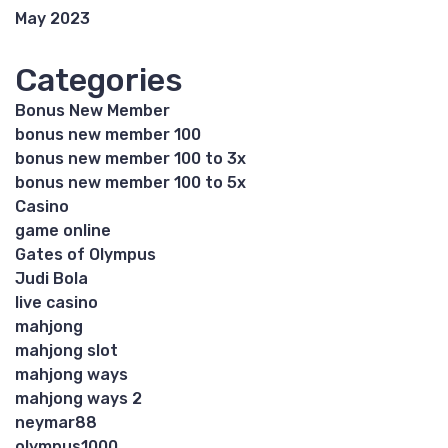
May 2023
Categories
Bonus New Member
bonus new member 100
bonus new member 100 to 3x
bonus new member 100 to 5x
Casino
game online
Gates of Olympus
Judi Bola
live casino
mahjong
mahjong slot
mahjong ways
mahjong ways 2
neymar88
olympus1000