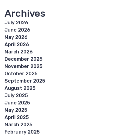
Archives
July 2026
June 2026
May 2026
April 2026
March 2026
December 2025
November 2025
October 2025
September 2025
August 2025
July 2025
June 2025
May 2025
April 2025
March 2025
February 2025