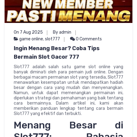
On 7 Aug 2025
By admin
game online
,
slot777
0 Comments
Ingin Menang Besar? Coba Tips
Bermain Slot Gacor 777
Slot777 adalah salah satu game slot online yang
banyak diminati oleh para pemain judi online. Dengan
berbagai macam permainan slot yang tersedia, Slot777
menawarkan kesempatan untuk mendapatkan hadiah
besar dengan cara yang mudah dan menyenangkan.
Namun, untuk dapat memenangkan permainan ini,
diperlukan strategi dan pemahaman yang baik tentang
cara bermainnya. Dalam artikel ini, kami akan
memberikan panduan lengkap tentang cara bermain
Slot777 yang efektif dan terbukti.
Menang Besar di
Slot777: Rahasia