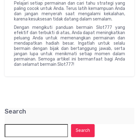
Pelajari setiap permainan dan cari tahu strategi yang
paling cocok untuk Anda. Terus latih kemampuan Anda
dan jangan menyerah saat mengalami kekalahan,
karena kesuksesan tidak datang dalam semalam.
Dengan mengikuti panduan bermain Slot777 yang
efektif dan terbukti di atas, Anda dapat meningkatkan
peluang Anda untuk memenangkan permainan dan
mendapatkan hadiah besar. Ingatlah untuk selalu
bermain dengan bijak dan bertanggung jawab, serta
jangan lupa untuk menikmati setiap momen dalam
permainan. Semoga artikel ini bermanfaat bagi Anda
dan selamat bermain Slot777!
Search
Search