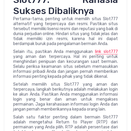
Sukses Dibaliknya
Pertama-tama, penting untuk memilih situs Slot777
alternatif yang terpercaya dan resmi. Pastikan situs
tersebut memiliki lisensi resmi dan reputasi yang baik di
dunia perjudian online. Hindari situs yang tidak jelas dan
tidak memiliki izin resmi, karena hal ini dapat
berdampak buruk pada pengalaman bermain Anda.
Selain itu, pastikan Anda menggunakan
link slot777
yang aman dan terpercaya. Hal ini penting untuk
menghindari penipuan dan kecurangan saat bermain.
Selalu periksa keamanan situs sebelum memasukkan
informasi pribadi Anda dan jangan pernah memberikan
informasi penting kepada pihak yang tidak dikenal.
Setelah memilih situs Slot777 yang aman dan
terpercaya, langkah berikutnya adalah melakukan login
ke akun Anda. Pastikan Anda menggunakan informasi
login yang benar dan aman untuk mengakses
permainan. Jaga kerahasiaan informasi login Anda dan
jangan pernah memberikannya kepada orang lain.
Salah satu faktor penting dalam bermain Slot777
adalah mengetahui Return to Player (RTP) dari
permainan yang Anda pilih. RTP adalah persentase dari