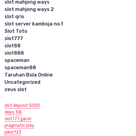
slot mahjong ways
slot mahjong ways 2
slot qris
slot server kamboja no.1
Slot Toto
slot777
slot88
slot888
spaceman
spaceman88
Taruhan Bola Online
Uncategorized
zeus slot
slot deposit 5000
depo 10k
slot777 gacor
pragmatic play
joker123