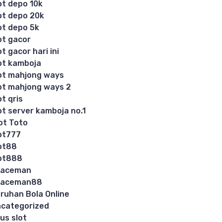
ot depo 10k
ot depo 20k
ot depo 5k
ot gacor
ot gacor hari ini
ot kamboja
ot mahjong ways
ot mahjong ways 2
ot qris
ot server kamboja no.1
ot Toto
ot777
ot88
ot888
paceman
paceman88
ruhan Bola Online
categorized
us slot