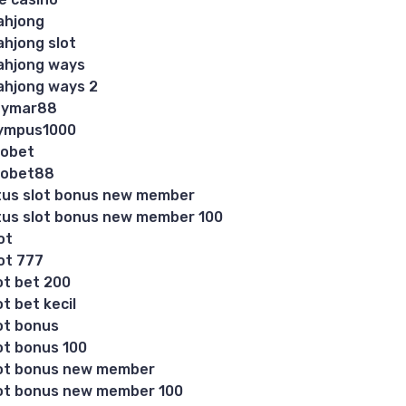
ahjong
hjong slot
hjong ways
hjong ways 2
eymar88
ympus1000
obet
bobet88
tus slot bonus new member
tus slot bonus new member 100
ot
ot 777
ot bet 200
ot bet kecil
ot bonus
ot bonus 100
ot bonus new member
ot bonus new member 100