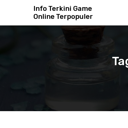
S
Info Terkini Game
k
Online Terpopuler
i
p
t
o
c
o
n
Ta
t
e
n
t