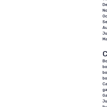
D
N
Oc
S
Au
Ju
Ma
C
B
bo
bo
bo
Ca
ga
Ga
Ju
li