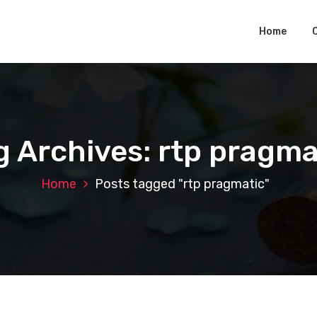
Home
g Archives: rtp pragma
Home
Posts tagged "rtp pragmatic"