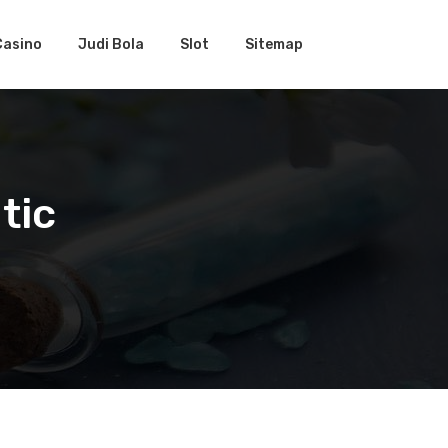
Casino
Judi Bola
Slot
Sitemap
tic