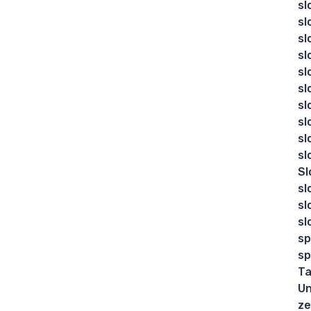
sl
sl
sl
sl
sl
sl
sl
sl
sl
sl
Sl
sl
sl
sl
s
s
Ta
Un
ze