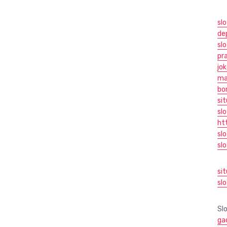
sl
de
sl
pr
jo
ma
bo
sit
sl
htt
sl
sl
sit
slo
Sl
ga