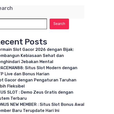
earch
Search
ecent Posts
rmain Slot Gacor 2026 dengan Bijak:
mbangun Kebiasaan Sehat dan
nghindari Jebakan Mental
ACEMAN88: Situs Slot Modern dengan
P Live dan Bonus Harian
ot Gacor dengan Pengaturan Taruhan
bih Fleksibel
US SLOT : Demo Zeus Gratis dengan
stem Terbaru
NUS NEW MEMBER : Situs Slot Bonus Awal
mber Baru Terupdate Hari Ini