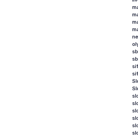
m
ma
ma
ma
n
ol
sb
s
si
si
Sl
Sl
sl
sl
sl
sl
sl
sl