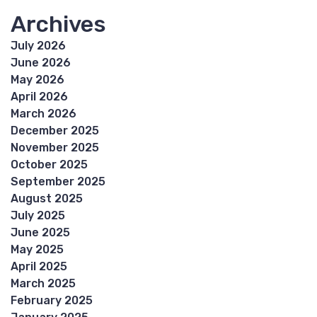
Archives
July 2026
June 2026
May 2026
April 2026
March 2026
December 2025
November 2025
October 2025
September 2025
August 2025
July 2025
June 2025
May 2025
April 2025
March 2025
February 2025