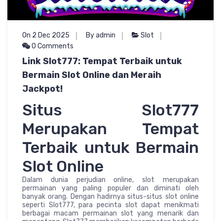
On 2 Dec 2025
By admin
Slot
0 Comments
Link Slot777: Tempat Terbaik untuk
Bermain Slot Online dan Meraih
Jackpot!
Situs Slot777
Merupakan Tempat
Terbaik untuk Bermain
Slot Online
Dalam dunia perjudian online, slot merupakan
permainan yang paling populer dan diminati oleh
banyak orang. Dengan hadirnya situs-situs slot online
seperti Slot777, para pecinta slot dapat menikmati
berbagai macam permainan slot yang menarik dan