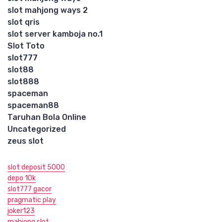
slot mahjong ways 2
slot qris
slot server kamboja no.1
Slot Toto
slot777
slot88
slot888
spaceman
spaceman88
Taruhan Bola Online
Uncategorized
zeus slot
slot deposit 5000
depo 10k
slot777 gacor
pragmatic play
joker123
mahjong slot