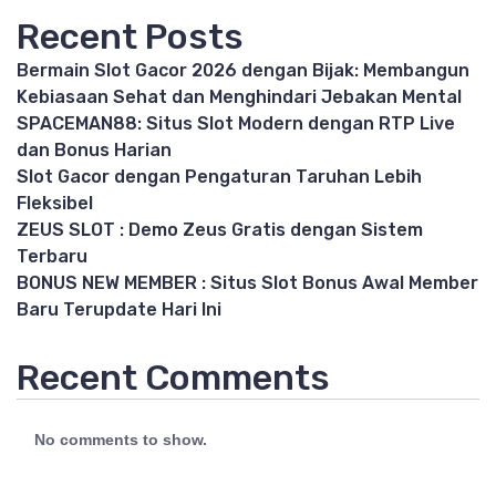
Recent Posts
Bermain Slot Gacor 2026 dengan Bijak: Membangun
Kebiasaan Sehat dan Menghindari Jebakan Mental
SPACEMAN88: Situs Slot Modern dengan RTP Live
dan Bonus Harian
Slot Gacor dengan Pengaturan Taruhan Lebih
Fleksibel
ZEUS SLOT : Demo Zeus Gratis dengan Sistem
Terbaru
BONUS NEW MEMBER : Situs Slot Bonus Awal Member
Baru Terupdate Hari Ini
Recent Comments
No comments to show.