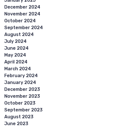
January 2025
December 2024
November 2024
October 2024
September 2024
August 2024
July 2024
June 2024
May 2024
April 2024
March 2024
February 2024
January 2024
December 2023
November 2023
October 2023
September 2023
August 2023
June 2023