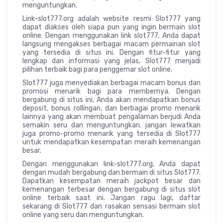
menguntungkan.
Link-slot777.org adalah website resmi Slot777 yang
dapat diakses oleh siapa pun yang ingin bermain slot
online. Dengan menggunakan link slot777, Anda dapat
langsung mengakses berbagai macam permainan slot
yang tersedia di situs ini. Dengan fitur-fitur yang
lengkap dan informasi yang jelas, Slot777 menjadi
pilihan terbaik bagi para penggemar slot online.
Slot777 juga menyediakan berbagai macam bonus dan
promosi menarik bagi para membernya. Dengan
bergabung di situs ini, Anda akan mendapatkan bonus
deposit, bonus rollingan, dan berbagai promo menarik
lainnya yang akan membuat pengalaman berjudi Anda
semakin seru dan menguntungkan. jangan lewatkan
juga promo-promo menarik yang tersedia di Slot777
untuk mendapatkan kesempatan meraih kemenangan
besar.
Dengan menggunakan link-slot777.org, Anda dapat
dengan mudah bergabung dan bermain di situs Slot777.
Dapatkan kesempatan meraih jackpot besar dan
kemenangan terbesar dengan bergabung di situs slot
online terbaik saat ini. Jangan ragu lagi, daftar
sekarang di Slot777 dan rasakan sensasi bermain slot
online yang seru dan menguntungkan.