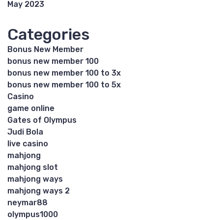
May 2023
Categories
Bonus New Member
bonus new member 100
bonus new member 100 to 3x
bonus new member 100 to 5x
Casino
game online
Gates of Olympus
Judi Bola
live casino
mahjong
mahjong slot
mahjong ways
mahjong ways 2
neymar88
olympus1000