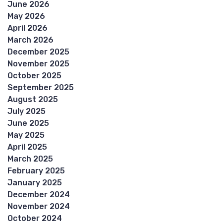
June 2026
May 2026
April 2026
March 2026
December 2025
November 2025
October 2025
September 2025
August 2025
July 2025
June 2025
May 2025
April 2025
March 2025
February 2025
January 2025
December 2024
November 2024
October 2024