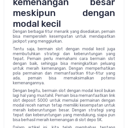
kemenangan besar
meskipun dengan
modal kecil
Dengan berbagai fitur menarik yang disediakan, pemain
bisa memperoleh kesempatan untuk mendapatkan
jackpot yang menggiurkan.
Tentu saja, bermain slot dengan modal kecil juga
membutuhkan strategi dan keberuntungan yang
tepat. Pemain perlu memahami cara bermain slot
dengan baik, sehingga bisa meningkatkan peluang
untuk meraih kemenangan. Dengan memperhatikan
pola permainan dan memanfaatkan fitur-fitur yang
ada, pemain bisa memaksimalkan potensi
kemenangannya.
Dengan begitu, bermain slot dengan modal kecil bukan
lagi hal yang mustahil. Pemain bisa memanfaatkan link
slot deposit 5000 untuk memulai permainan dengan
modal receh namun tetap memiliki kesempatan untuk
meraih keberuntungan besar. Dengan strategi yang
tepat dan keberuntungan yang mendukung, siapa pun
bisa berhasil meraih kemenangan di slot depo 5K.
Dalam artikel ini, kita telah membahas tentang