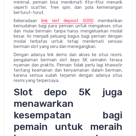
minimal, pemain bisa menikmati fitur-fitur menarik
seperti scatter, free spin, dan pola kemenangan
berturut-turut.
Keberadaan
link slot deposit 5000
memberikan
kemudahan bagi para pemain untuk mengakses situs
dan mulai bermain tanpa harus mengeluarkan modal
besar. Ini menjadi peluang bagus bagi pemain dengan
modal terbatas untuk tetap menikmati sensasi
bermain slot yang seru dan menegangkan.
Dengan adanya link demo dan akses ke situs resmi,
pengalaman bermain slot depo 5K semakin terasa
nyaman dan praktis. Pemain tidak perlu lagi khawatir
tentang keamanan dan kenyamanan dalam bermain,
karena semua sudah terjamin dengan adanya situs
resmi yang terpercaya.
Slot depo 5K juga
menawarkan
kesempatan bagi
pemain untuk meraih