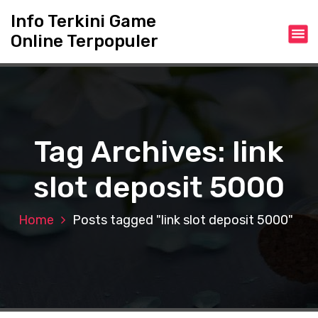
S
Info Terkini Game
k
Online Terpopuler
i
p
t
o
c
o
n
Tag Archives: link
t
e
slot deposit 5000
n
t
Home
Posts tagged "link slot deposit 5000"