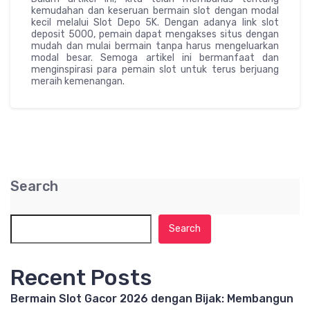
kemudahan dan keseruan bermain slot dengan modal
kecil melalui Slot Depo 5K. Dengan adanya link slot
deposit 5000, pemain dapat mengakses situs dengan
mudah dan mulai bermain tanpa harus mengeluarkan
modal besar. Semoga artikel ini bermanfaat dan
menginspirasi para pemain slot untuk terus berjuang
meraih kemenangan.
Search
Search
Recent Posts
Bermain Slot Gacor 2026 dengan Bijak: Membangun