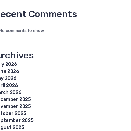
ecent Comments
No comments to show.
rchives
ly 2026
ne 2026
y 2026
ril 2026
rch 2026
ecember 2025
ovember 2025
tober 2025
eptember 2025
gust 2025