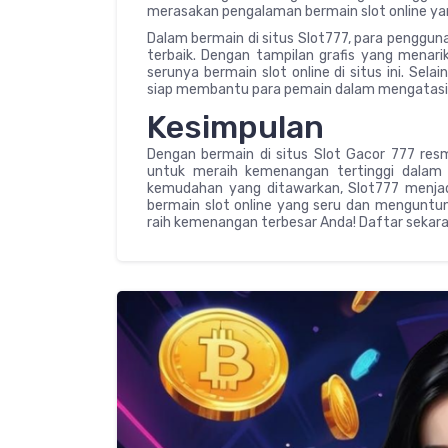
merasakan pengalaman bermain slot online y
Dalam bermain di situs Slot777, para penggun
terbaik. Dengan tampilan grafis yang menari
serunya bermain slot online di situs ini. Sel
siap membantu para pemain dalam mengatasi b
Kesimpulan
Dengan bermain di situs Slot Gacor 777 res
untuk meraih kemenangan tertinggi dalam 
kemudahan yang ditawarkan, Slot777 menjad
bermain slot online yang seru dan menguntung
raih kemenangan terbesar Anda! Daftar sekaran