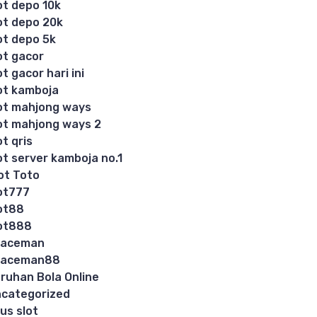
ot depo 10k
ot depo 20k
ot depo 5k
ot gacor
ot gacor hari ini
ot kamboja
ot mahjong ways
ot mahjong ways 2
ot qris
ot server kamboja no.1
ot Toto
ot777
ot88
ot888
paceman
paceman88
ruhan Bola Online
categorized
us slot