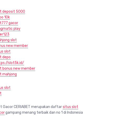
ot deposit 5000
po 10k
ot777 gacor
agmatic play
ker123
hjong slot
nus new member
us slot
ot depo
ps://slot5k.id/
ot bonus new member
ot mahjong
us slot
t
ot Gacor CERIABET merupakan daftar
situs slot
cor
gampang menang terbaik dan no 1 di Indonesia