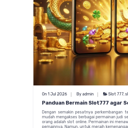
On 1 Jul 2026
By admin
Slot 777
,
s
Panduan Bermain Slot777 agar S
Dengan semakin pesatnya perkembangan tekn
mudah mengakses berbagai permainan judi sec
orang adalah slot online. Permainan ini men
pemainnya. Namun, untuk meraih kemenangan 