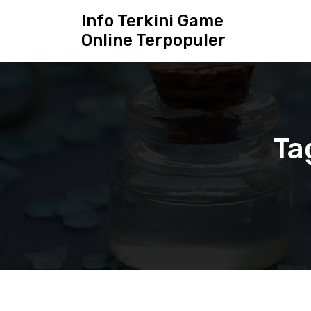
S
Info Terkini Game
k
Online Terpopuler
i
p
t
o
c
o
n
Ta
t
e
n
t