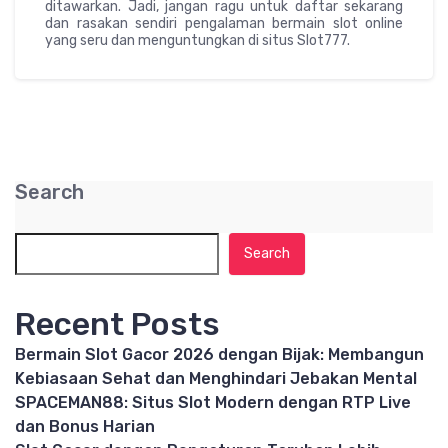
ditawarkan. Jadi, jangan ragu untuk daftar sekarang
dan rasakan sendiri pengalaman bermain slot online
yang seru dan menguntungkan di situs Slot777.
Search
Search
Recent Posts
Bermain Slot Gacor 2026 dengan Bijak: Membangun
Kebiasaan Sehat dan Menghindari Jebakan Mental
SPACEMAN88: Situs Slot Modern dengan RTP Live
dan Bonus Harian