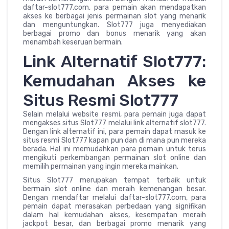
daftar-slot777.com, para pemain akan mendapatkan
akses ke berbagai jenis permainan slot yang menarik
dan menguntungkan. Slot777 juga menyediakan
berbagai promo dan bonus menarik yang akan
menambah keseruan bermain.
Link Alternatif Slot777:
Kemudahan Akses ke
Situs Resmi Slot777
Selain melalui website resmi, para pemain juga dapat
mengakses situs Slot777 melalui link alternatif slot777.
Dengan link alternatif ini, para pemain dapat masuk ke
situs resmi Slot777 kapan pun dan di mana pun mereka
berada. Hal ini memudahkan para pemain untuk terus
mengikuti perkembangan permainan slot online dan
memilih permainan yang ingin mereka mainkan.
Situs Slot777 merupakan tempat terbaik untuk
bermain slot online dan meraih kemenangan besar.
Dengan mendaftar melalui daftar-slot777.com, para
pemain dapat merasakan perbedaan yang signifikan
dalam hal kemudahan akses, kesempatan meraih
jackpot besar, dan berbagai promo menarik yang