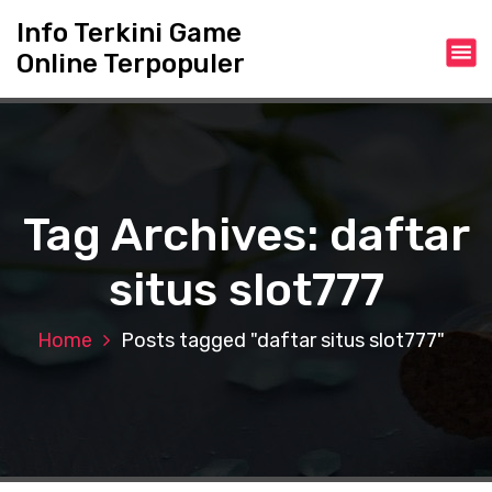
S
Info Terkini Game
k
Online Terpopuler
i
p
t
o
c
o
n
Tag Archives: daftar
t
e
situs slot777
n
t
Home
Posts tagged "daftar situs slot777"