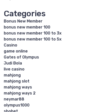
Categories
Bonus New Member
bonus new member 100
bonus new member 100 to 3x
bonus new member 100 to 5x
Casino
game online
Gates of Olympus
Judi Bola
live casino
mahjong
mahjong slot
mahjong ways
mahjong ways 2
neymar88
olympus1000
sbobet