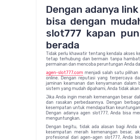
Dengan adanya link 
bisa dengan mudah
slot777 kapan pu
berada
Tidak perlu khawatir tentang kendala akses ke
tetap terhubung dan bermain tanpa hambata
permainan dan mencoba peruntungan Anda d
agen-slot777.com
menjadi salah satu pilihan
online. Dengan reputasi yang terpercaya d
jaminan keamanan dan kenyamanan dalam b
sistem yang mudah dipahami, Anda tidak akan m
Jika Anda ingin meraih kemenangan besar dala
dan rasakan perbedaannya. Dengan berbaga
kesempatan untuk mendapatkan keuntungan le
Dengan adanya agen slot777, Anda bisa m
menguntungkan.
Dengan begitu, tidak ada alasan bagi Anda 
kesempatan meraih kemenangan besar, aks
profesional dari agen-agen slot777, Anda 