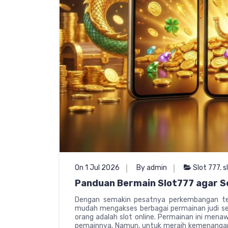
On 1 Jul 2026
By admin
Slot 777
,
s
Panduan Bermain Slot777 agar S
Dengan semakin pesatnya perkembangan tekn
mudah mengakses berbagai permainan judi sec
orang adalah slot online. Permainan ini men
pemainnya. Namun, untuk meraih kemenangan 