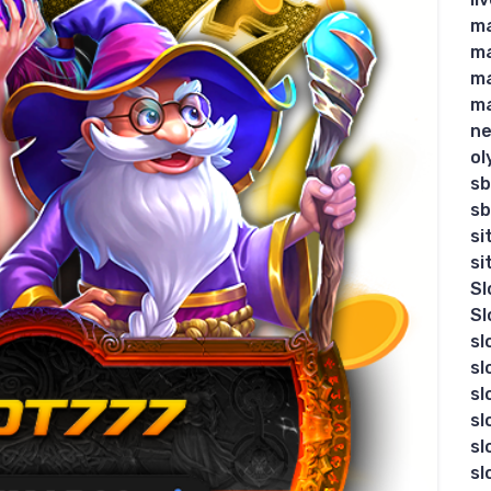
m
ma
ma
ma
n
ol
sb
s
si
si
Sl
Sl
sl
sl
sl
sl
sl
sl