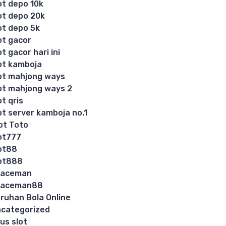
ot depo 10k
ot depo 20k
ot depo 5k
ot gacor
ot gacor hari ini
ot kamboja
ot mahjong ways
ot mahjong ways 2
ot qris
ot server kamboja no.1
ot Toto
ot777
ot88
ot888
paceman
paceman88
ruhan Bola Online
categorized
us slot