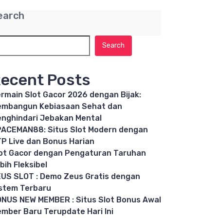
earch
Search
ecent Posts
rmain Slot Gacor 2026 dengan Bijak:
mbangun Kebiasaan Sehat dan
nghindari Jebakan Mental
ACEMAN88: Situs Slot Modern dengan
P Live dan Bonus Harian
ot Gacor dengan Pengaturan Taruhan
bih Fleksibel
US SLOT : Demo Zeus Gratis dengan
stem Terbaru
NUS NEW MEMBER : Situs Slot Bonus Awal
mber Baru Terupdate Hari Ini