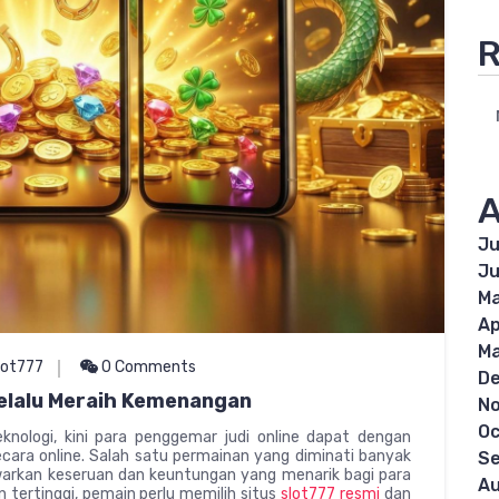
R
A
Ju
Ju
Ma
Ap
Ma
lot777
0 Comments
D
elalu Meraih Kemenangan
N
Oc
ologi, kini para penggemar judi online dapat dengan
ara online. Salah satu permainan yang diminati banyak
S
awarkan keseruan dan keuntungan yang menarik bagi para
Au
tertinggi, pemain perlu memilih situs
slot777 resmi
dan