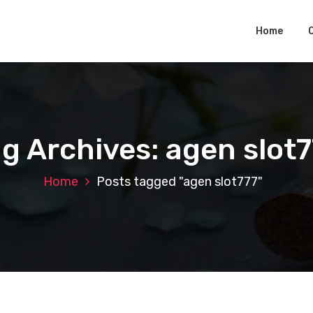
Home
g Archives: agen slot
Home
Posts tagged "agen slot777"