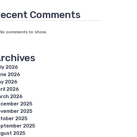
ecent Comments
No comments to show.
rchives
ly 2026
ne 2026
y 2026
ril 2026
rch 2026
ecember 2025
ovember 2025
tober 2025
eptember 2025
gust 2025