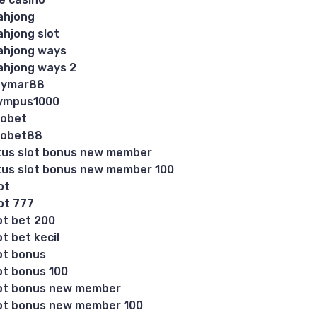
ahjong
hjong slot
hjong ways
hjong ways 2
eymar88
ympus1000
obet
bobet88
tus slot bonus new member
tus slot bonus new member 100
ot
ot 777
ot bet 200
ot bet kecil
ot bonus
ot bonus 100
ot bonus new member
ot bonus new member 100