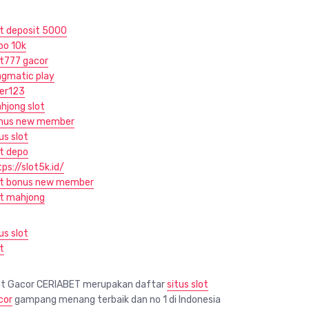
ot deposit 5000
po 10k
ot777 gacor
agmatic play
ker123
hjong slot
nus new member
us slot
ot depo
ps://slot5k.id/
ot bonus new member
ot mahjong
us slot
t
ot Gacor CERIABET merupakan daftar
situs slot
cor
gampang menang terbaik dan no 1 di Indonesia