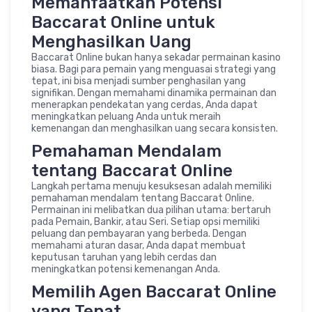
Memanfaatkan Potensi
Baccarat Online untuk
Menghasilkan Uang
Baccarat Online bukan hanya sekadar permainan kasino
biasa. Bagi para pemain yang menguasai strategi yang
tepat, ini bisa menjadi sumber penghasilan yang
signifikan. Dengan memahami dinamika permainan dan
menerapkan pendekatan yang cerdas, Anda dapat
meningkatkan peluang Anda untuk meraih
kemenangan dan menghasilkan uang secara konsisten.
Pemahaman Mendalam
tentang Baccarat Online
Langkah pertama menuju kesuksesan adalah memiliki
pemahaman mendalam tentang Baccarat Online.
Permainan ini melibatkan dua pilihan utama: bertaruh
pada Pemain, Bankir, atau Seri. Setiap opsi memiliki
peluang dan pembayaran yang berbeda. Dengan
memahami aturan dasar, Anda dapat membuat
keputusan taruhan yang lebih cerdas dan
meningkatkan potensi kemenangan Anda.
Memilih Agen Baccarat Online
yang Tepat