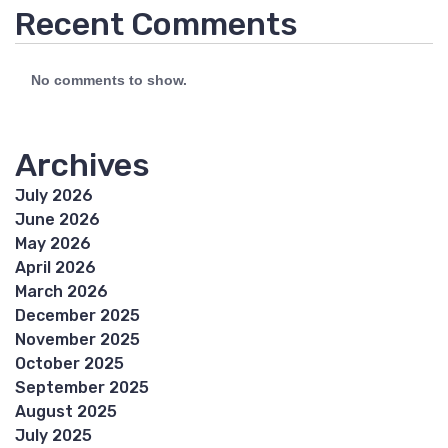
Recent Comments
No comments to show.
Archives
July 2026
June 2026
May 2026
April 2026
March 2026
December 2025
November 2025
October 2025
September 2025
August 2025
July 2025