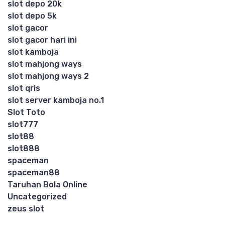
slot depo 20k
slot depo 5k
slot gacor
slot gacor hari ini
slot kamboja
slot mahjong ways
slot mahjong ways 2
slot qris
slot server kamboja no.1
Slot Toto
slot777
slot88
slot888
spaceman
spaceman88
Taruhan Bola Online
Uncategorized
zeus slot