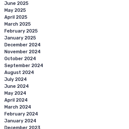
June 2025
May 2025
April 2025
March 2025
February 2025
January 2025
December 2024
November 2024
October 2024
September 2024
August 2024
July 2024
June 2024
May 2024
April 2024
March 2024
February 2024
January 2024
December 2023