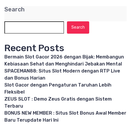
Search
Search
Recent Posts
Bermain Slot Gacor 2026 dengan Bijak: Membangun
Kebiasaan Sehat dan Menghindari Jebakan Mental
SPACEMAN88: Situs Slot Modern dengan RTP Live
dan Bonus Harian
Slot Gacor dengan Pengaturan Taruhan Lebih
Fleksibel
ZEUS SLOT : Demo Zeus Gratis dengan Sistem
Terbaru
BONUS NEW MEMBER : Situs Slot Bonus Awal Member
Baru Terupdate Hari Ini