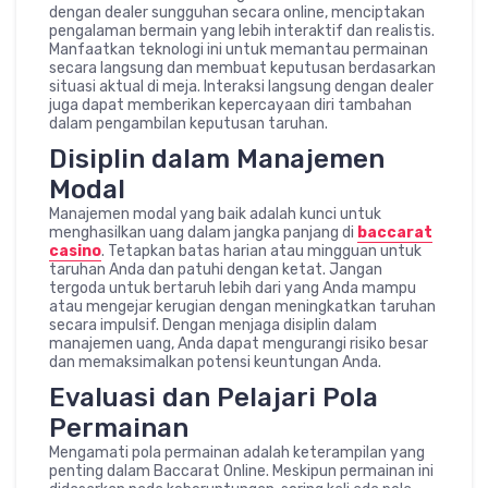
dengan dealer sungguhan secara online, menciptakan
pengalaman bermain yang lebih interaktif dan realistis.
Manfaatkan teknologi ini untuk memantau permainan
secara langsung dan membuat keputusan berdasarkan
situasi aktual di meja. Interaksi langsung dengan dealer
juga dapat memberikan kepercayaan diri tambahan
dalam pengambilan keputusan taruhan.
Disiplin dalam Manajemen
Modal
Manajemen modal yang baik adalah kunci untuk
menghasilkan uang dalam jangka panjang di
baccarat
casino
. Tetapkan batas harian atau mingguan untuk
taruhan Anda dan patuhi dengan ketat. Jangan
tergoda untuk bertaruh lebih dari yang Anda mampu
atau mengejar kerugian dengan meningkatkan taruhan
secara impulsif. Dengan menjaga disiplin dalam
manajemen uang, Anda dapat mengurangi risiko besar
dan memaksimalkan potensi keuntungan Anda.
Evaluasi dan Pelajari Pola
Permainan
Mengamati pola permainan adalah keterampilan yang
penting dalam Baccarat Online. Meskipun permainan ini