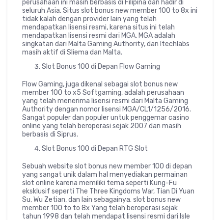
perusahaan ini masih berbasis di Filipina dan hadir di
seluruh Asia. Situs slot bonus new member 100 to 8x ini
tidak kalah dengan provider lain yang telah
mendapatkan lisensi resmi, karena situs ini telah
mendapatkan lisensi resmi dari MGA. MGA adalah
singkatan dari Malta Gaming Authority, dan Itechlabs
masih aktif di Sliema dan Malta.
Slot Bonus 100 di Depan Flow Gaming
Flow Gaming, juga dikenal sebagai slot bonus new
member 100 to x5 Softgaming, adalah perusahaan
yang telah menerima lisensi resmi dari Malta Gaming
Authority dengan nomor lisensi MGA/CL1/1256/2016.
Sangat populer dan populer untuk penggemar casino
online yang telah beroperasi sejak 2007 dan masih
berbasis di Siprus.
Slot Bonus 100 di Depan RTG Slot
Sebuah website slot bonus new member 100 di depan
yang sangat unik dalam hal menyediakan permainan
slot online karena memiliki tema seperti Kung-Fu
eksklusif seperti The Three Kingdoms War, Tian Di Yuan
Su, Wu Zetian, dan lain sebagainya. slot bonus new
member 100 to to 8x Yang telah beroperasi sejak
tahun 1998 dan telah mendapat lisensi resmi dari Isle