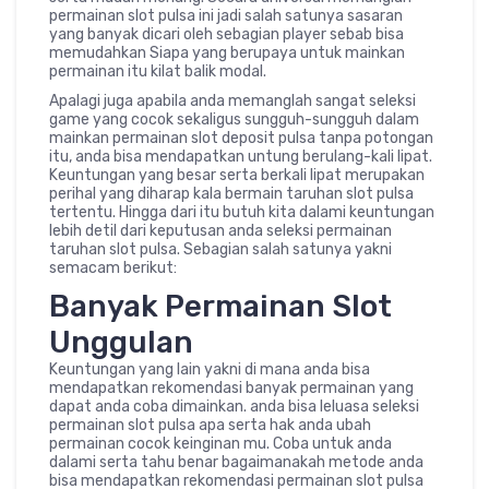
permainan slot pulsa ini jadi salah satunya sasaran
yang banyak dicari oleh sebagian player sebab bisa
memudahkan Siapa yang berupaya untuk mainkan
permainan itu kilat balik modal.
Apalagi juga apabila anda memanglah sangat seleksi
game yang cocok sekaligus sungguh-sungguh dalam
mainkan permainan slot deposit pulsa tanpa potongan
itu, anda bisa mendapatkan untung berulang-kali lipat.
Keuntungan yang besar serta berkali lipat merupakan
perihal yang diharap kala bermain taruhan slot pulsa
tertentu. Hingga dari itu butuh kita dalami keuntungan
lebih detil dari keputusan anda seleksi permainan
taruhan slot pulsa. Sebagian salah satunya yakni
semacam berikut:
Banyak Permainan Slot
Unggulan
Keuntungan yang lain yakni di mana anda bisa
mendapatkan rekomendasi banyak permainan yang
dapat anda coba dimainkan. anda bisa leluasa seleksi
permainan slot pulsa apa serta hak anda ubah
permainan cocok keinginan mu. Coba untuk anda
dalami serta tahu benar bagaimanakah metode anda
bisa mendapatkan rekomendasi permainan slot pulsa