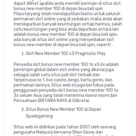
dapat dilihat apabila anda memilih bermain di situs slot
bonus new member 100 di depan bisa beli spin
Playstaryang telah mendapatkan lisensi untuk seluruh
permainan slot online yang di sediakan, maka anda akan
mendapatkan banyak keuntungan setiap harinya, salah
satu keuntungan yang bisa anda dapatkan antara lain
adalah bonus new member 100 di depan bisa beli spin,
ada banyak situs slot online yang menyediakan slot
bonus new member di depan bisa beli spin, seperti :
Slot New Member 100 x3 Pragmatic Play
Penyedia slot bonus new member 100 to x5 ini adalah
pemimpin global dalam slot online yang dikenal juga
sebagai salah satu situs judi slot terbaik dan
terpercaya no 1, live casino, bingo, kartu gores, dan
permainan lainnya. Situs web ini juga berfokus pada
penggunaan penyedia slot bonus new member 100 to
3x seluler Asia yang telah menerima lisensi resmi dari
Perusahaan BRITANIA RAYA di Gilbratar.
Situs Bonus New Member 100 di Depan
Spadegaming
Situs web ini didirikan pada tahun 2007 oleh seorang
pengusaha Malaysia bernama Shen Seow, dan