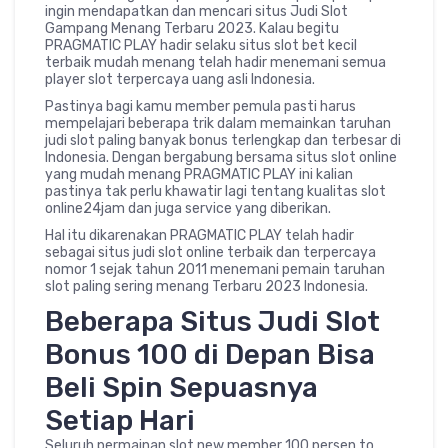
ingin mendapatkan dan mencari situs Judi Slot
Gampang Menang Terbaru 2023. Kalau begitu
PRAGMATIC PLAY hadir selaku situs slot bet kecil
terbaik mudah menang telah hadir menemani semua
player slot terpercaya uang asli Indonesia.
Pastinya bagi kamu member pemula pasti harus
mempelajari beberapa trik dalam memainkan taruhan
judi slot paling banyak bonus terlengkap dan terbesar di
Indonesia. Dengan bergabung bersama situs slot online
yang mudah menang PRAGMATIC PLAY ini kalian
pastinya tak perlu khawatir lagi tentang kualitas slot
online24jam dan juga service yang diberikan.
Hal itu dikarenakan PRAGMATIC PLAY telah hadir
sebagai situs judi slot online terbaik dan terpercaya
nomor 1 sejak tahun 2011 menemani pemain taruhan
slot paling sering menang Terbaru 2023 Indonesia.
Beberapa Situs Judi Slot
Bonus 100 di Depan Bisa
Beli Spin Sepuasnya
Setiap Hari
Seluruh permainan slot new member 100 persen to