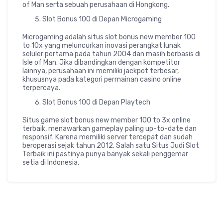
of Man serta sebuah perusahaan di Hongkong.
Slot Bonus 100 di Depan Microgaming
Microgaming adalah situs slot bonus new member 100
to 10x yang meluncurkan inovasi perangkat lunak
seluler pertama pada tahun 2004 dan masih berbasis di
Isle of Man. Jika dibandingkan dengan kompetitor
lainnya, perusahaan ini memiliki jackpot terbesar,
khususnya pada kategori permainan casino online
terpercaya.
Slot Bonus 100 di Depan Playtech
Situs game slot bonus new member 100 to 3x online
terbaik, menawarkan gameplay paling up-to-date dan
responsif. Karena memiliki server tercepat dan sudah
beroperasi sejak tahun 2012. Salah satu Situs Judi Slot
Terbaik ini pastinya punya banyak sekali penggemar
setia di Indonesia.