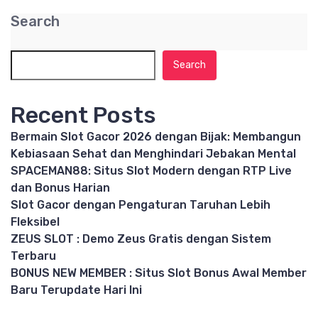
Search
Search
Recent Posts
Bermain Slot Gacor 2026 dengan Bijak: Membangun
Kebiasaan Sehat dan Menghindari Jebakan Mental
SPACEMAN88: Situs Slot Modern dengan RTP Live
dan Bonus Harian
Slot Gacor dengan Pengaturan Taruhan Lebih
Fleksibel
ZEUS SLOT : Demo Zeus Gratis dengan Sistem
Terbaru
BONUS NEW MEMBER : Situs Slot Bonus Awal Member
Baru Terupdate Hari Ini