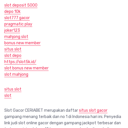
slot deposit 5000
depo 10k
slot777 gacor
pragmatic play
joker123
mahjong slot
bonus new member
situs slot
slot depo
https://slot5k.id/
slot bonus new member
slot mahjong
situs slot
slot
Slot Gacor CERIABET merupakan daftar
situs slot gacor
gampang menang terbaik dan no 1 di Indonesia hari ini. Penyedia
link judi slot online gacor dengan gampang jackpot terbesar dan