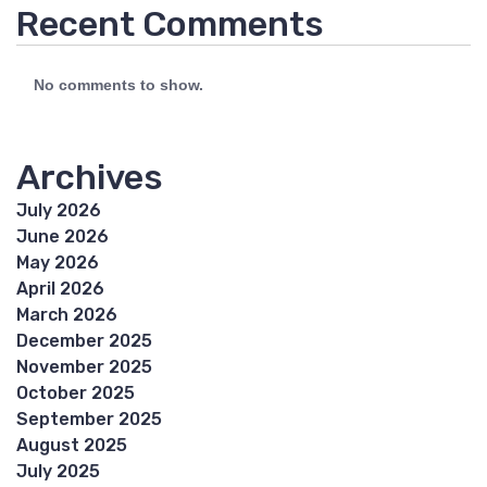
Recent Comments
No comments to show.
Archives
July 2026
June 2026
May 2026
April 2026
March 2026
December 2025
November 2025
October 2025
September 2025
August 2025
July 2025