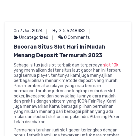
On 7 Jun 2024
By GDs5248482
Uncategorized
0 Comments
Bocoran Situs Slot Hari Ini Mudah
Menang Deposit Termurah 2023
Sebagai situs judi slot terbaik dan terpercaya
slot 10k
yang menyajikan daftar situs laut gacor hari ini terbaru
bagi semua player, tentunya kami juga menyajikan
berbagai pilihan menarik metode deposit yang murah.
Para member atau player yang mau bermain
permainan taruhan judi online lengkap mulai dari slot,
poker, livecasino dan banyak lagi lainnya cara mudah
dan praktis dengan sistem yang 100% Fair Play. Kami
juga menawarkan Kamu berbagai pilihan permainan
yang mudah menang dari berbagai pilihan yang ada
mulai dari sbobet slot online, poker idn, 9Gaming Poker
telah disediakan.
Permainan taruhan judi slot gacor terlengkap dengan
bonus terbaik kami juga tawarkan untuk para member.