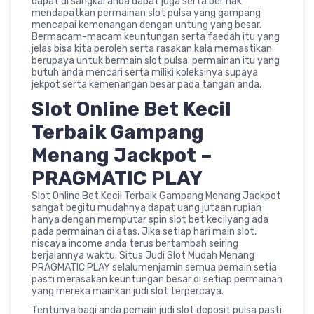
dapat di sangkal anda dapat juga serta ber hak
mendapatkan permainan slot pulsa yang gampang
mencapai kemenangan dengan untung yang besar.
Bermacam-macam keuntungan serta faedah itu yang
jelas bisa kita peroleh serta rasakan kala memastikan
berupaya untuk bermain slot pulsa. permainan itu yang
butuh anda mencari serta miliki koleksinya supaya
jekpot serta kemenangan besar pada tangan anda.
Slot Online Bet Kecil
Terbaik Gampang
Menang Jackpot –
PRAGMATIC PLAY
Slot Online Bet Kecil Terbaik Gampang Menang Jackpot
sangat begitu mudahnya dapat uang jutaan rupiah
hanya dengan memputar spin slot bet kecilyang ada
pada permainan di atas. Jika setiap hari main slot,
niscaya income anda terus bertambah seiring
berjalannya waktu. Situs Judi Slot Mudah Menang
PRAGMATIC PLAY selalumenjamin semua pemain setia
pasti merasakan keuntungan besar di setiap permainan
yang mereka mainkan judi slot terpercaya.
Tentunya bagi anda pemain judi slot deposit pulsa pasti