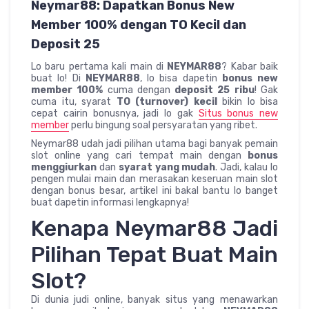
Neymar88: Dapatkan Bonus New
Member 100% dengan TO Kecil dan
Deposit 25
Lo baru pertama kali main di
NEYMAR88
? Kabar baik
buat lo! Di
NEYMAR88
, lo bisa dapetin
bonus new
member 100%
cuma dengan
deposit 25 ribu
! Gak
cuma itu, syarat
TO (turnover) kecil
bikin lo bisa
cepat cairin bonusnya, jadi lo gak
Situs bonus new
member
perlu bingung soal persyaratan yang ribet.
Neymar88 udah jadi pilihan utama bagi banyak pemain
slot online yang cari tempat main dengan
bonus
menggiurkan
dan
syarat yang mudah
. Jadi, kalau lo
pengen mulai main dan merasakan keseruan main slot
dengan bonus besar, artikel ini bakal bantu lo banget
buat dapetin informasi lengkapnya!
Kenapa Neymar88 Jadi
Pilihan Tepat Buat Main
Slot?
Di dunia judi online, banyak situs yang menawarkan