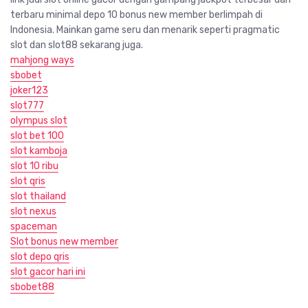
terbaru minimal depo 10 bonus new member berlimpah di
Indonesia. Mainkan game seru dan menarik seperti pragmatic
slot dan slot88 sekarang juga.
mahjong ways
sbobet
joker123
slot777
olympus slot
slot bet 100
slot kamboja
slot 10 ribu
slot qris
slot thailand
slot nexus
spaceman
Slot bonus new member
slot depo qris
slot gacor hari ini
sbobet88