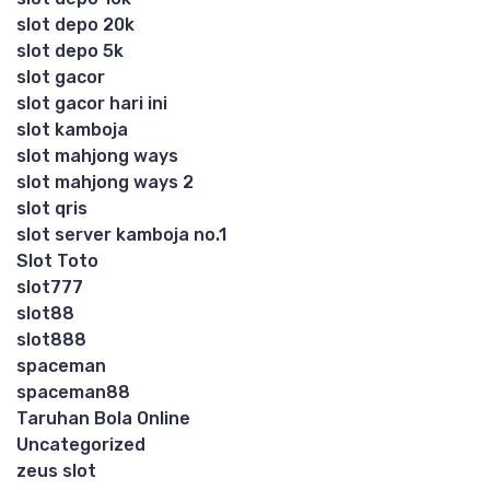
slot depo 20k
slot depo 5k
slot gacor
slot gacor hari ini
slot kamboja
slot mahjong ways
slot mahjong ways 2
slot qris
slot server kamboja no.1
Slot Toto
slot777
slot88
slot888
spaceman
spaceman88
Taruhan Bola Online
Uncategorized
zeus slot