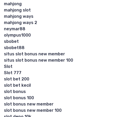
mahjong
mahjong slot
mahjong ways
mahjong ways 2
neymar88
olympus1000
sbobet
sbobet88
situs slot bonus new member
situs slot bonus new member 100
Slot
Slot 777
slot bet 200
slot bet kecil
slot bonus
slot bonus 100
slot bonus new member
slot bonus new member 100
slot depo 10k