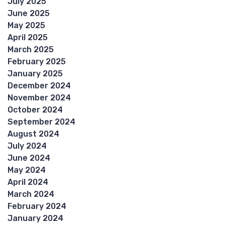
July 2025
June 2025
May 2025
April 2025
March 2025
February 2025
January 2025
December 2024
November 2024
October 2024
September 2024
August 2024
July 2024
June 2024
May 2024
April 2024
March 2024
February 2024
January 2024