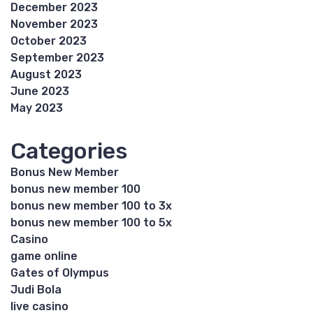
December 2023
November 2023
October 2023
September 2023
August 2023
June 2023
May 2023
Categories
Bonus New Member
bonus new member 100
bonus new member 100 to 3x
bonus new member 100 to 5x
Casino
game online
Gates of Olympus
Judi Bola
live casino