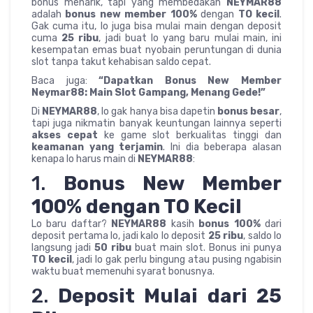
bonus menarik, tapi yang membedakan
NEYMAR88
adalah
bonus new member 100%
dengan
TO kecil
.
Gak cuma itu, lo juga bisa mulai main dengan deposit
cuma
25 ribu
, jadi buat lo yang baru mulai main, ini
kesempatan emas buat nyobain peruntungan di dunia
slot tanpa takut kehabisan saldo cepat.
Baca juga:
“Dapatkan Bonus New Member
Neymar88: Main Slot Gampang, Menang Gede!”
Di
NEYMAR88
, lo gak hanya bisa dapetin
bonus besar
,
tapi juga nikmatin banyak keuntungan lainnya seperti
akses cepat
ke game slot berkualitas tinggi dan
keamanan yang terjamin
. Ini dia beberapa alasan
kenapa lo harus main di
NEYMAR88
:
1.
Bonus New Member
100% dengan TO Kecil
Lo baru daftar?
NEYMAR88
kasih
bonus 100%
dari
deposit pertama lo, jadi kalo lo deposit
25 ribu
, saldo lo
langsung jadi
50 ribu
buat main slot. Bonus ini punya
TO kecil
, jadi lo gak perlu bingung atau pusing ngabisin
waktu buat memenuhi syarat bonusnya.
2.
Deposit Mulai dari 25